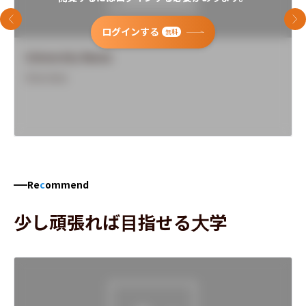
前のスライド
次
ログインする
無料
University Name
Overview
Re
c
ommend
少し頑張れば目指せる大学