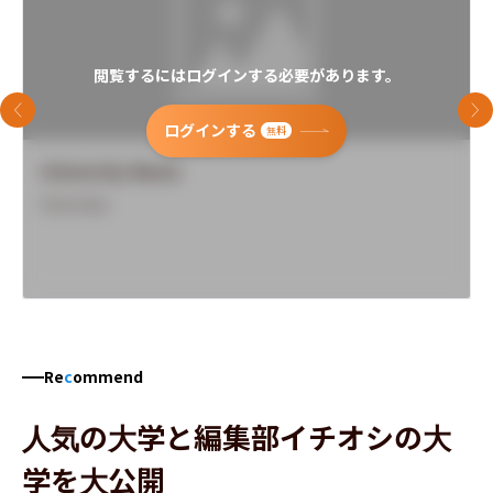
閲覧するにはログインする必要があります。
前のスライド
次
ログインする
無料
University Name
Overview
Re
c
ommend
人気の大学と編集部イチオシの大
学を大公開