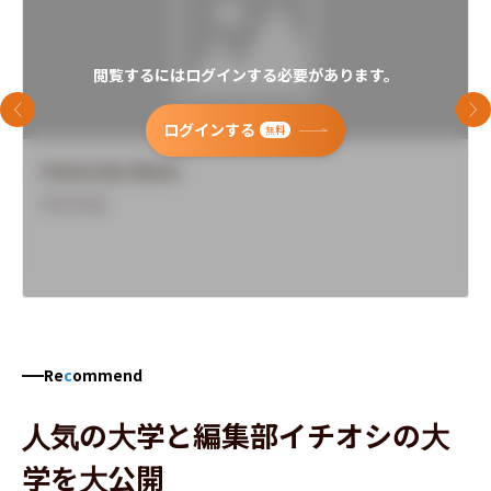
閲覧するにはログインする必要があります。
前のスライド
次
ログインする
無料
University Name
Overview
Re
c
ommend
人気の大学と編集部イチオシの大
学を大公開