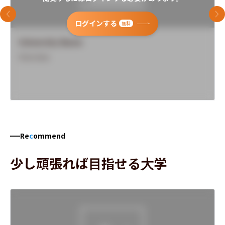
前のスライド
次
ログインする
無料
University Name
Overview
Re
c
ommend
少し頑張れば目指せる大学