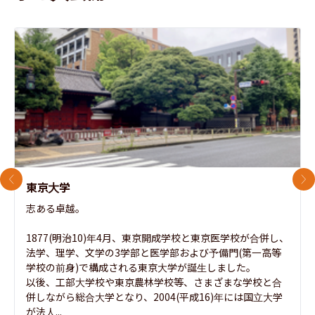
前のスライド
次
東京大学
志ある卓越。

1877(明治10)年4月、東京開成学校と東京医学校が合併し、
法学、理学、文学の3学部と医学部および予備門(第一高等
学校の前身)で構成される東京大学が誕生しました。

以後、工部大学校や東京農林学校等、さまざまな学校と合
併しながら総合大学となり、2004(平成16)年には国立大学
が法人...