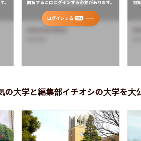
す。
閲覧するにはログインする必要があります。
閲
ログインする
無料
University Name
Uni
Overview
Ove
気の大学と編集部イチオシの大学を大