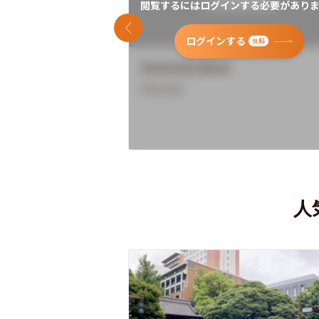
閲覧するにはログインする必要がありま
前のスライド
ログインする
無料
University Name
Overview
人