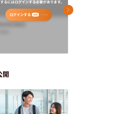
覧するにはログインする必要があります。
閲覧するにはログイン
次のスライド
ログインする
ログインす
無料
versity Name
University Name
rview
Overview
公開