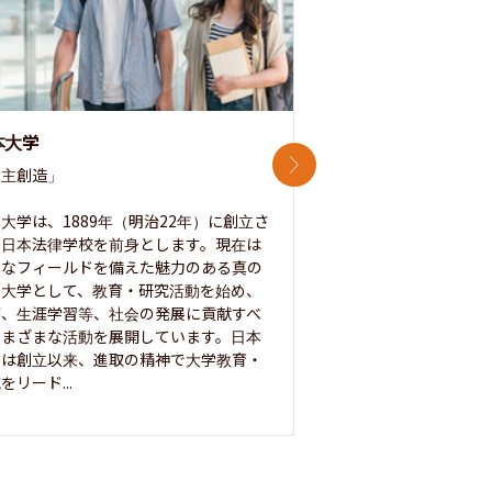
本大学
中央大学
次のスライド
主創造」

次世代を拓く「行動
「さらに開かれた大学
大学は、1889年（明治22年）に創立さ
た日本法律学校を前身とします。現在は
1885年に創立した
彩なフィールドを備えた魅力のある真の
ノ素ヲ養フ」という
合大学として、教育・研究活動を始め、
白門を象徴とする伝統
療、生涯学習等、社会の発展に貢献すべ
って築き、いつの時代
さまざまな活動を展開しています。日本
来を拓く人材を数多
学は創立以来、進取の精神で大学教育・
た。この建学の精神は、
をリード...