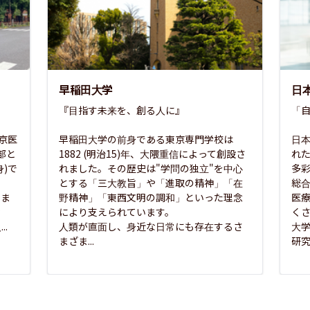
早稲田大学
日
『目指す未来を、創る人に』

「自
東京医
早稲田大学の前身である東京専門学校は
日本
部と
1882 (明治15)年、大隈重信によって創設さ
れ
)で
れました。その歴史は"学問の独立"を中心
多
とする「三大教旨」や「進取の精神」「在
総
さま
野精神」「東西文明の調和」といった理念
医
な
により支えられています。

く
..
人類が直面し、身近な日常にも存在するさ
大
まざま...
研究