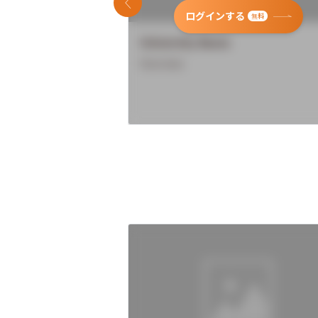
前のスライド
ログインする
無料
University Name
Overview