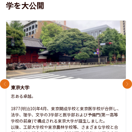
学を大公開
前のスライド
次
東京大学
志ある卓越。

1877(明治10)年4月、東京開成学校と東京医学校が合併し、
法学、理学、文学の3学部と医学部および予備門(第一高等
学校の前身)で構成される東京大学が誕生しました。

以後、工部大学校や東京農林学校等、さまざまな学校と合