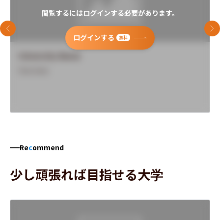
閲覧するにはログインする必要があります。
前のスライド
次
ログインする
無料
University Name
Overview
Re
c
ommend
少し頑張れば目指せる大学