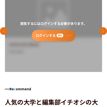
閲覧するにはログインする必要があります。
前のスライド
次
ログインする
無料
University Name
Overview
Re
c
ommend
人気の大学と編集部イチオシの大