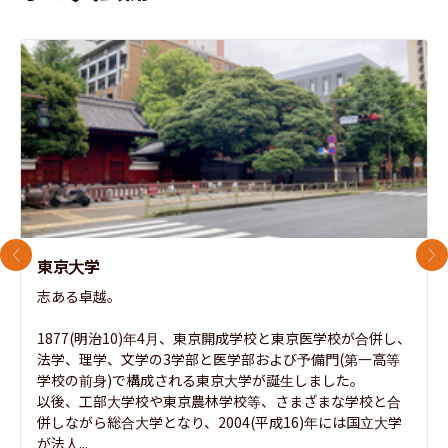
前のスライド
次
東京大学
志ある卓越。

1877(明治10)年4月、東京開成学校と東京医学校が合併し、
法学、理学、文学の3学部と医学部および予備門(第一高等
学校の前身)で構成される東京大学が誕生しました。

以後、工部大学校や東京農林学校等、さまざまな学校と合
併しながら総合大学となり、2004(平成16)年には国立大学
が法人...