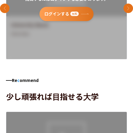
前のスライド
次
ログインする
無料
University Name
Overview
Re
c
ommend
少し頑張れば目指せる大学