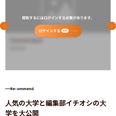
閲覧するにはログインする必要があります。
前のスライド
次
ログインする
無料
University Name
Overview
Re
c
ommend
人気の大学と編集部イチオシの大
学を大公開