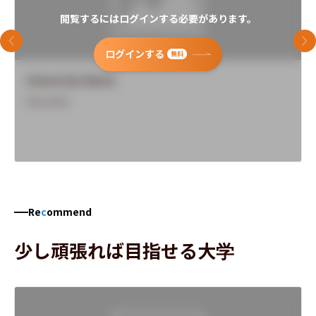
閲覧するにはログインする必要があります。
前のスライド
次
ログインする
無料
University Name
Overview
Re
c
ommend
少し頑張れば目指せる大学