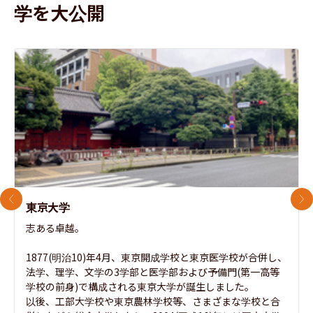
学を大公開
前のスライド
次
東京大学
志ある卓越。

1877(明治10)年4月、東京開成学校と東京医学校が合併し、
法学、理学、文学の3学部と医学部および予備門(第一高等
学校の前身)で構成される東京大学が誕生しました。

以後、工部大学校や東京農林学校等、さまざまな学校と合