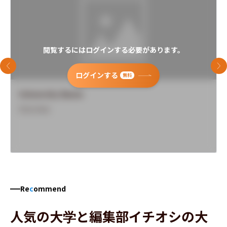
閲覧するにはログインする必要があります。
前のスライド
次
ログインする
無料
University Name
Overview
Re
c
ommend
人気の大学と編集部イチオシの大