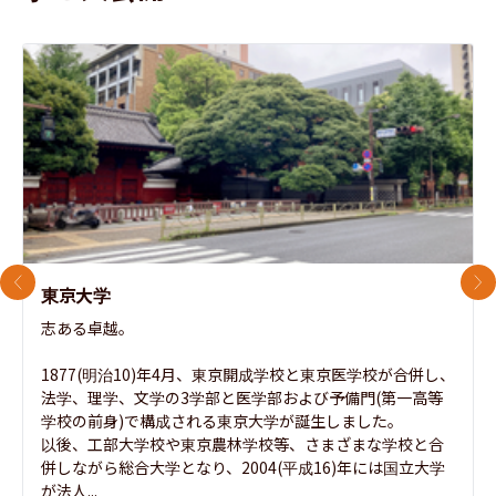
前のスライド
次
東京大学
志ある卓越。

1877(明治10)年4月、東京開成学校と東京医学校が合併し、
法学、理学、文学の3学部と医学部および予備門(第一高等
学校の前身)で構成される東京大学が誕生しました。

以後、工部大学校や東京農林学校等、さまざまな学校と合
併しながら総合大学となり、2004(平成16)年には国立大学
が法人...