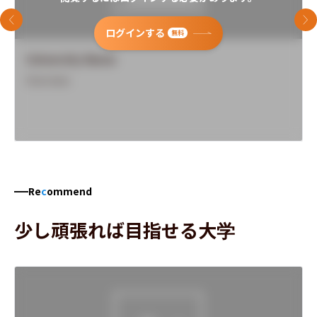
前のスライド
次
ログインする
無料
University Name
Overview
Re
c
ommend
少し頑張れば目指せる大学