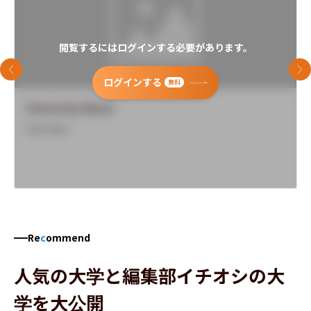
閲覧するにはログインする必要があります。
前のスライド
次
ログインする
無料
University Name
Overview
Re
c
ommend
人気の大学と編集部イチオシの大
学を大公開