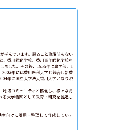
生が学んでいます。遡ること戦後間もない
部と、香川師範学校、香川青年師範学校を
ました。その後、1955年に農学部、1
。2003年には香川医科大学と統合し新香
004年に国立大学法人香川大学となり現
、地域コミュニティと協働し、様々な背
れる大学機関として教育・研究を推進し
験生向けに引用・整理して作成していま