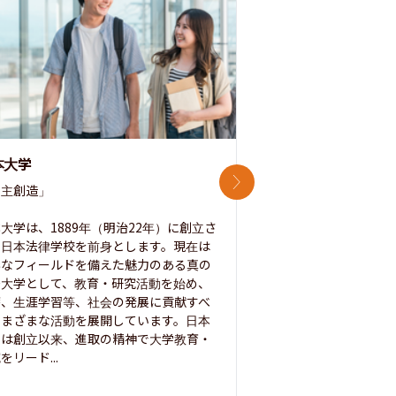
本大学
中央大学
次のスライド
主創造」

次世代を拓く「行動
「さらに開かれた大学
大学は、1889年（明治22年）に創立さ
た日本法律学校を前身とします。現在は
1885年に創立した
彩なフィールドを備えた魅力のある真の
ノ素ヲ養フ」という
合大学として、教育・研究活動を始め、
白門を象徴とする伝統
療、生涯学習等、社会の発展に貢献すべ
って築き、いつの時代
さまざまな活動を展開しています。日本
来を拓く人材を数多
学は創立以来、進取の精神で大学教育・
た。この建学の精神は、
をリード...