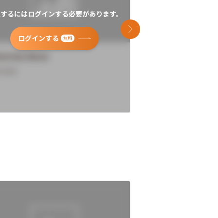
覧するにはログインする必要があります。
閲覧するにはログイン
次のスライド
ログインする
ログインす
無料
versity Name
University Name
rview
Overview