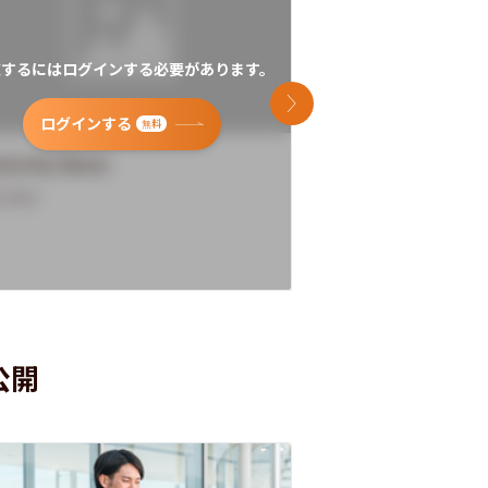
覧するにはログインする必要があります。
閲覧するにはログイン
次のスライド
ログインする
ログインす
無料
versity Name
University Name
rview
Overview
公開