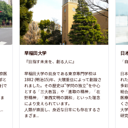
早稲田大学
日
『目指す未来を、創る人に』

「自
東京医
早稲田大学の前身である東京専門学校は
日本
部と
1882 (明治15)年、大隈重信によって創設さ
れ
)で
れました。その歴史は"学問の独立"を中心
多
とする「三大教旨」や「進取の精神」「在
総
さま
野精神」「東西文明の調和」といった理念
医
な
により支えられています。

く
..
人類が直面し、身近な日常にも存在するさ
大
まざま...
研究