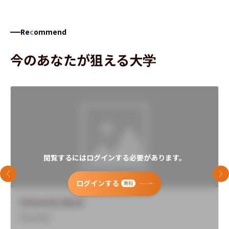
Re
c
ommend
今のあなたが狙える大学
閲覧するにはログインする必要があります。
前のスライド
次
ログインする
無料
University Name
Overview