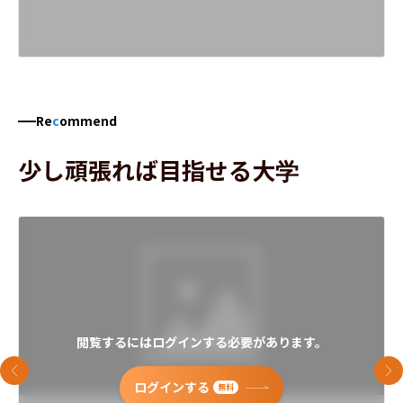
Re
c
ommend
少し頑張れば目指せる大学
閲覧するにはログインする必要があります。
前のスライド
次
ログインする
無料