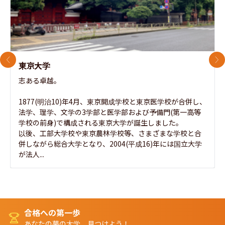
前のスライド
次
東京大学
志ある卓越。

1877(明治10)年4月、東京開成学校と東京医学校が合併し、
法学、理学、文学の3学部と医学部および予備門(第一高等
学校の前身)で構成される東京大学が誕生しました。

以後、工部大学校や東京農林学校等、さまざまな学校と合
併しながら総合大学となり、2004(平成16)年には国立大学
が法人...
合格への第一歩
あなたの夢の大学、見つけよう！