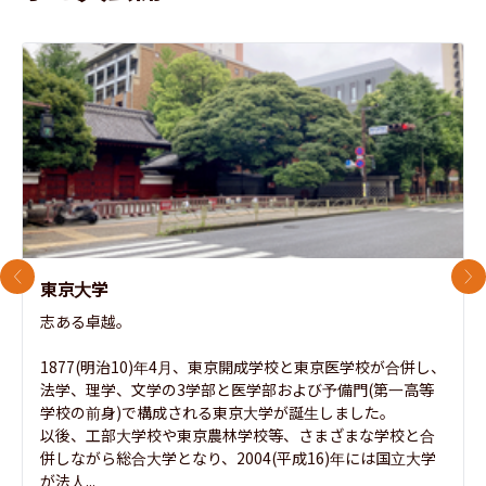
前のスライド
次
東京大学
志ある卓越。

1877(明治10)年4月、東京開成学校と東京医学校が合併し、
法学、理学、文学の3学部と医学部および予備門(第一高等
学校の前身)で構成される東京大学が誕生しました。

以後、工部大学校や東京農林学校等、さまざまな学校と合
併しながら総合大学となり、2004(平成16)年には国立大学
が法人...