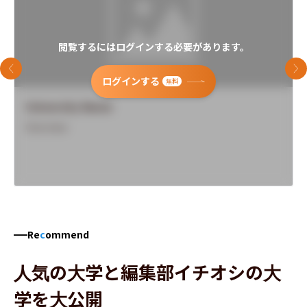
閲覧するにはログインする必要があります。
前のスライド
次
ログインする
無料
University Name
Overview
Re
c
ommend
人気の大学と編集部イチオシの大
学を大公開