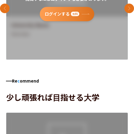
前のスライド
次
ログインする
無料
University Name
Overview
Re
c
ommend
少し頑張れば目指せる大学