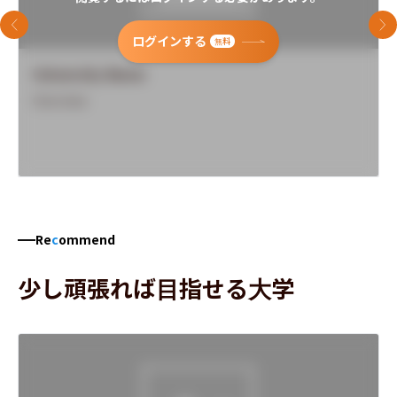
前のスライド
次
ログインする
無料
University Name
Overview
Re
c
ommend
少し頑張れば目指せる大学