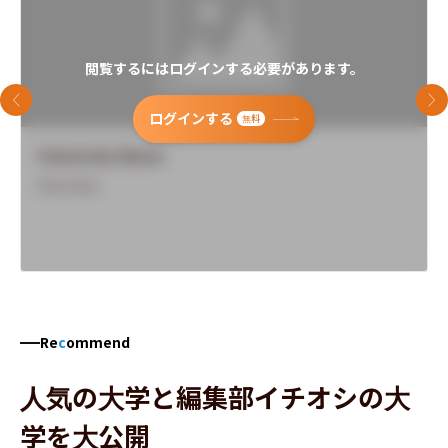
閲覧するにはログインする必要があります。
前のスライド
次
ログインする
無料
University Name
Overview
Re
c
ommend
人気の大学と編集部イチオシの大
学を大公開