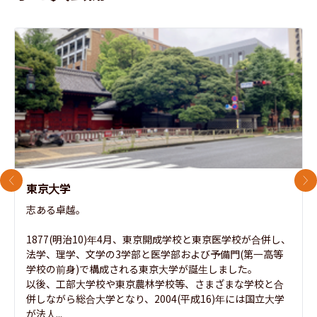
前のスライド
次
東京大学
志ある卓越。

1877(明治10)年4月、東京開成学校と東京医学校が合併し、
法学、理学、文学の3学部と医学部および予備門(第一高等
学校の前身)で構成される東京大学が誕生しました。

以後、工部大学校や東京農林学校等、さまざまな学校と合
併しながら総合大学となり、2004(平成16)年には国立大学
が法人...