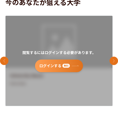
今のあなたが狙える大学
文学部
閲覧するにはログインする必要があります。
前のスライド
次
ログインする
無料
University Name
Overview