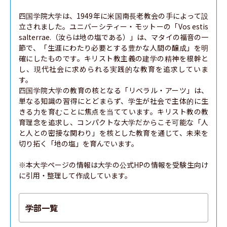
学校教育教員養成課程 中学校教育コース 国語領域
四国学院大学は、1949年に米国南長老教会の手によって設
立されました。ユニバーシティー・モットーの「Vos estis 
学校教育教員養成課程 中学校教育コース 社会領域
salterrae.（汝らは地の塩である）」は、マタイの福音の一
節で、「生涯にわたり必要とする豊かな人間の醸成」を明
学校教育教員養成課程 中学校教育コース 数学領域
確にしたものです。キリスト教主義の建学の精神を根幹と
学校教育教員養成課程 中学校教育コース 理科領域
し、現代社会に求められる実践的な教育を追求していま
す。

学校教育教員養成課程 中学校教育コース 音楽領域
四国学院大学の教育の核となる「リベラル・アーツ」は、
学校教育教員養成課程 中学校教育コース 美術領域
単なる知識の習得にとどまらず、学生が社会で主体的に生
きる力を育むことに焦点を当てています。キリスト教の教
学校教育教員養成課程 中学校教育コース 保健体育領域
育理念を追求し、コンパクトな大学だからこそ可能な「人
と人との密接な関わり」を核とした教育を通じて、未来を
学校教育教員養成課程 中学校教育コース 技術領域
切り拓く「地の塩」を育んでいます。

学校教育教員養成課程 中学校教育コース 家庭領域
※本大学ページの情報は大学の公式HPの情報を受験生向け
学校教育教員養成課程 中学校教育コース 英語領域
に引用・整理して作成しています。
法学部
学部一覧
経済学部