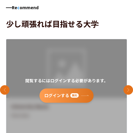
Re
c
ommend
少し頑張れば目指せる大学
閲覧するにはログインする必要があります。
前のスライド
次
ログインする
無料
University Name
Overview