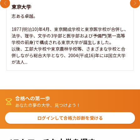
前のスライド
次
東京大学
志ある卓越。

1877(明治10)年4月、東京開成学校と東京医学校が合併し、
法学、理学、文学の3学部と医学部および予備門(第一高等
学校の前身)で構成される東京大学が誕生しました。

以後、工部大学校や東京農林学校等、さまざまな学校と合
併しながら総合大学となり、2004(平成16)年には国立大学
が法人...
合格への第一歩
あなたの夢の大学、見つけよう！
ログインして合格力診断を受ける