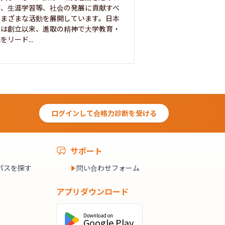
療、生涯学習等、社会の発展に貢献すべ
って築き、いつの時代
さまざまな活動を展開しています。日本
来を拓く人材を数多
学は創立以来、進取の精神で大学教育・
た。この建学の精神は、
をリード...
ログインして合格力診断を受ける
サポート
パスを探す
問い合わせフォーム
アプリダウンロード
Download on
Google Play