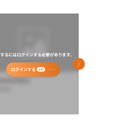
覧するにはログインする必要があります。
閲覧するにはログイン
次のスライド
ログインする
ログインす
無料
versity Name
University Name
rview
Overview