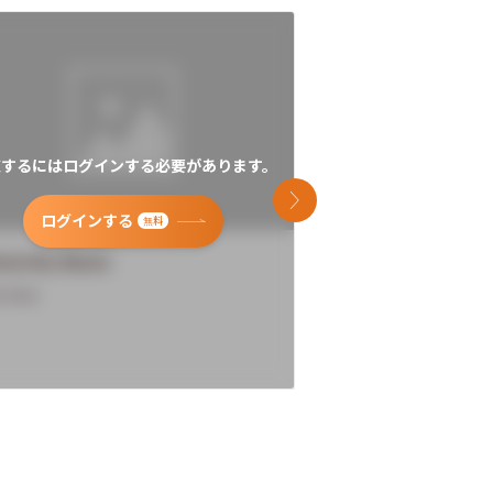
覧するにはログインする必要があります。
閲覧するにはログイン
次のスライド
ログインする
ログインす
無料
versity Name
University Name
rview
Overview