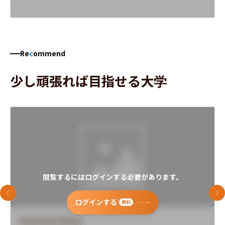
Re
c
ommend
少し頑張れば目指せる大学
閲覧するにはログインする必要があります。
前のスライド
次
ログインする
無料
University Name