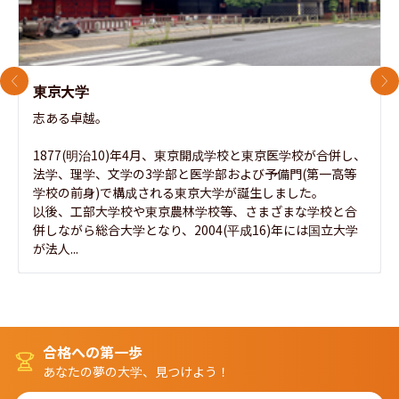
前のスライド
次
東京大学
志ある卓越。

1877(明治10)年4月、東京開成学校と東京医学校が合併し、
法学、理学、文学の3学部と医学部および予備門(第一高等
学校の前身)で構成される東京大学が誕生しました。

以後、工部大学校や東京農林学校等、さまざまな学校と合
併しながら総合大学となり、2004(平成16)年には国立大学
が法人...
合格への第一歩
あなたの夢の大学、見つけよう！