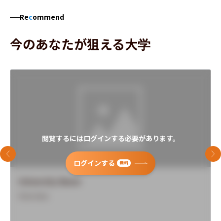
Re
c
ommend
今のあなたが狙える大学
閲覧するにはログインする必要があります。
前のスライド
次
ログインする
無料
University Name
Overview