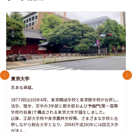
前のスライド
次
東京大学
志ある卓越。

1877(明治10)年4月、東京開成学校と東京医学校が合併し、
法学、理学、文学の3学部と医学部および予備門(第一高等
学校の前身)で構成される東京大学が誕生しました。

以後、工部大学校や東京農林学校等、さまざまな学校と合
併しながら総合大学となり、2004(平成16)年には国立大学
が法人...