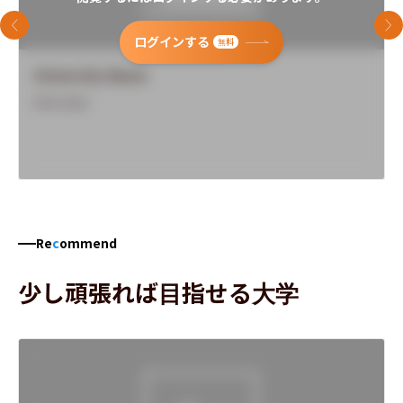
前のスライド
次
ログインする
無料
University Name
Overview
Re
c
ommend
少し頑張れば目指せる大学