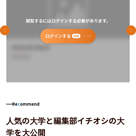
閲覧するにはログインする必要があります。
前のスライド
次
ログインする
無料
University Name
Overview
Re
c
ommend
人気の大学と編集部イチオシの大
学を大公開