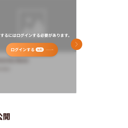
覧するにはログインする必要があります。
閲覧するにはログイン
次のスライド
ログインする
ログインす
無料
versity Name
University Name
rview
Overview
公開