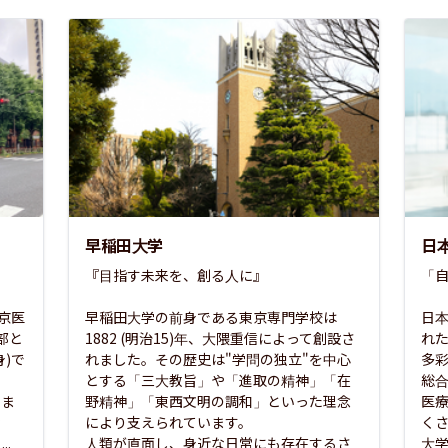
早稲田大学
日
『目指す未来を、創る人に』

「自
東京医
早稲田大学の前身である東京専門学校は
日本
部と
1882 (明治15)年、大隈重信によって創設さ
れ
)で
れました。その歴史は"学問の独立"を中心
多
とする「三大教旨」や「進取の精神」「在
総
さま
野精神」「東西文明の調和」といった理念
医
な
により支えられています。

く
..
人類が直面し、身近な日常にも存在するさ
大