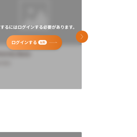
覧するにはログインする必要があります。
閲覧するにはログイン
次のスライド
ログインする
ログインす
無料
versity Name
University Name
rview
Overview