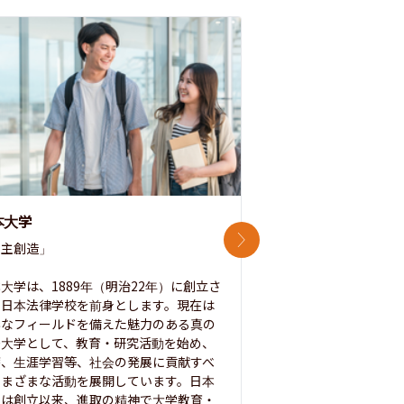
本大学
中央大学
次のスライド
主創造」

次世代を拓く「行動
「さらに開かれた大学
大学は、1889年（明治22年）に創立さ
た日本法律学校を前身とします。現在は
1885年に創立した
彩なフィールドを備えた魅力のある真の
ノ素ヲ養フ」という
合大学として、教育・研究活動を始め、
白門を象徴とする伝統
療、生涯学習等、社会の発展に貢献すべ
って築き、いつの時代
さまざまな活動を展開しています。日本
来を拓く人材を数多
学は創立以来、進取の精神で大学教育・
た。この建学の精神は、