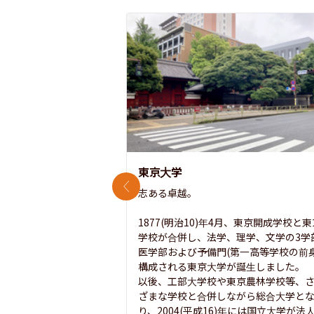
東京大学
前のスライド
志ある卓越。

1877(明治10)年4月、東京開成学校と
学校が合併し、法学、理学、文学の3学
医学部および予備門(第一高等学校の前身
構成される東京大学が誕生しました。

以後、工部大学校や東京農林学校等、
ざまな学校と合併しながら総合大学と
り、2004(平成16)年には国立大学が法人.