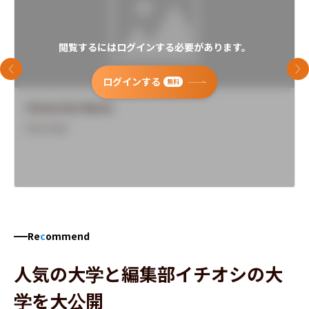
閲覧するにはログインする必要があります。
前のスライド
次
ログインする
無料
University Name
Overview
Re
c
ommend
人気の大学と編集部イチオシの大
学を大公開