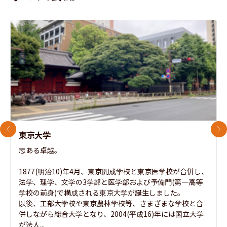
前のスライド
次
東京大学
志ある卓越。

1877(明治10)年4月、東京開成学校と東京医学校が合併し、
法学、理学、文学の3学部と医学部および予備門(第一高等
学校の前身)で構成される東京大学が誕生しました。

以後、工部大学校や東京農林学校等、さまざまな学校と合
併しながら総合大学となり、2004(平成16)年には国立大学
が法人...