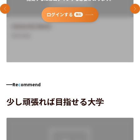
前のスライド
次
ログインする
無料
University Name
Overview
Re
c
ommend
少し頑張れば目指せる大学