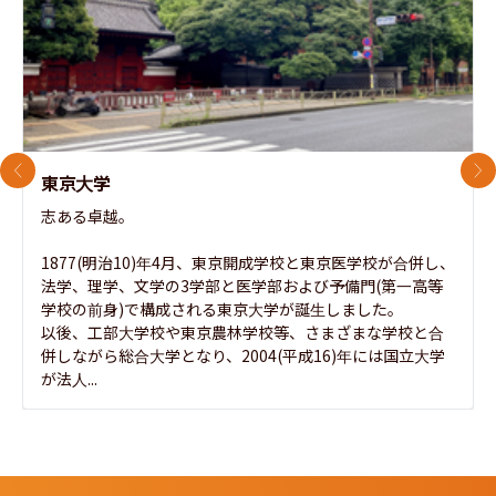
前のスライド
次
東京大学
志ある卓越。

1877(明治10)年4月、東京開成学校と東京医学校が合併し、
法学、理学、文学の3学部と医学部および予備門(第一高等
学校の前身)で構成される東京大学が誕生しました。

以後、工部大学校や東京農林学校等、さまざまな学校と合
併しながら総合大学となり、2004(平成16)年には国立大学
が法人...