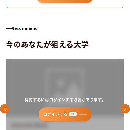
Re
c
ommend
今のあなたが狙える大学
閲覧するにはログインする必要があります。
前のスライド
次
ログインする
無料
University Name