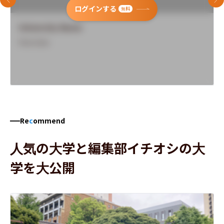
前のスライド
次
ログインする
無料
University Name
Overview
Re
c
ommend
人気の大学と編集部イチオシの大
学を大公開