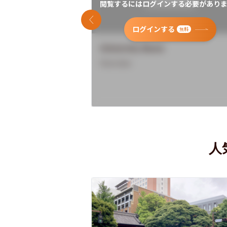
閲覧するにはログインする必要がありま
前のスライド
ログインする
無料
University Name
Overview
人