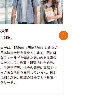
本大学
中央大学
次のスライド
主創造」

次世代を拓く「行動
「さらに開かれた大学
大学は、1889年（明治22年）に創立さ
た日本法律学校を前身とします。現在は
1885年に創立した
彩なフィールドを備えた魅力のある真の
ノ素ヲ養フ」という
合大学として、教育・研究活動を始め、
白門を象徴とする伝統
療、生涯学習等、社会の発展に貢献すべ
って築き、いつの時代
さまざまな活動を展開しています。日本
来を拓く人材を数多
学は創立以来、進取の精神で大学教育・
た。この建学の精神は、
をリード...