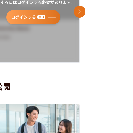
覧するにはログインする必要があります。
閲覧するにはログイン
次のスライド
ログインする
ログインす
無料
versity Name
University Name
rview
Overview
公開