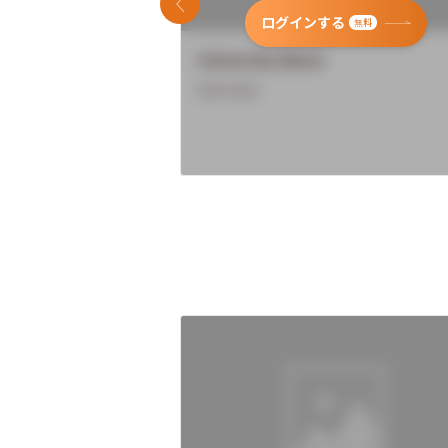
前のスライド
ログインする
無料
University Name
Overview