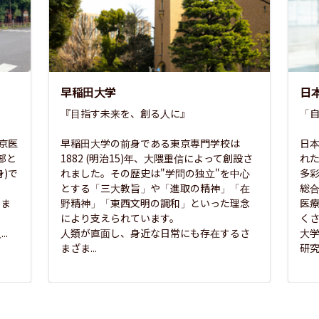
早稲田大学
日
『目指す未来を、創る人に』

「自
東京医
早稲田大学の前身である東京専門学校は
日本
部と
1882 (明治15)年、大隈重信によって創設さ
れ
)で
れました。その歴史は"学問の独立"を中心
多
とする「三大教旨」や「進取の精神」「在
総
さま
野精神」「東西文明の調和」といった理念
医
な
により支えられています。

く
..
人類が直面し、身近な日常にも存在するさ
大
まざま...
研究