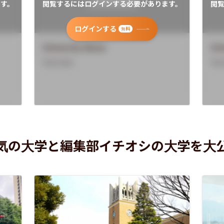
す。
閲覧するにはログインする必要があります。
閲
ログインする
無料
University Name
Uni
Overview
Ove
気の大学と編集部イチオシの大学を大