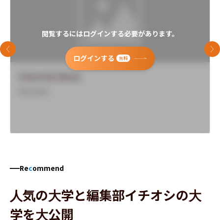
閲覧するにはログインする必要があります。
前のスライド
次
ログインする
無料
University Name
Overview
Re
c
ommend
人気の大学と編集部イチオシの大
学を大公開