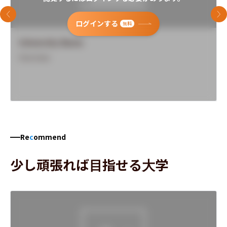
前のスライド
次
ログインする
無料
University Name
Overview
Re
c
ommend
少し頑張れば目指せる大学