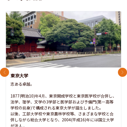
前のスライド
次
東京大学
志ある卓越。

1877(明治10)年4月、東京開成学校と東京医学校が合併し、
法学、理学、文学の3学部と医学部および予備門(第一高等
学校の前身)で構成される東京大学が誕生しました。

以後、工部大学校や東京農林学校等、さまざまな学校と合
併しながら総合大学となり、2004(平成16)年には国立大学
が法人...