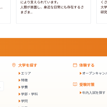
な
により支えられています。

く
..
人類が直面し、身近な日常にも存在するさ
大
まざま...
研究
大学を探す
体験する
エリア
オープンキャン
特徴
受験対策
学費
年内入試を探す
学部・学科
学問