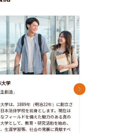
本大学
中央大学
次のスライド
主創造」

次世代を拓く「行動
「さらに開かれた大学
大学は、1889年（明治22年）に創立さ
た日本法律学校を前身とします。現在は
1885年に創立した
彩なフィールドを備えた魅力のある真の
ノ素ヲ養フ」という
合大学として、教育・研究活動を始め、
白門を象徴とする伝統
療、生涯学習等、社会の発展に貢献すべ
って築き、いつの時代