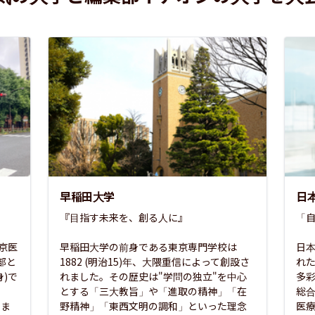
早稲田大学
日
『目指す未来を、創る人に』

「自
東京医
早稲田大学の前身である東京専門学校は
日本
部と
1882 (明治15)年、大隈重信によって創設さ
れ
)で
れました。その歴史は"学問の独立"を中心
多
とする「三大教旨」や「進取の精神」「在
総
さま
野精神」「東西文明の調和」といった理念
医