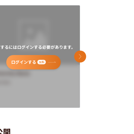
覧するにはログインする必要があります。
閲覧するにはログイン
次のスライド
ログインする
ログインす
無料
versity Name
University Name
rview
Overview
公開