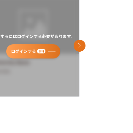
覧するにはログインする必要があります。
閲覧するにはログイン
次のスライド
ログインする
ログインす
無料
versity Name
University Name
rview
Overview