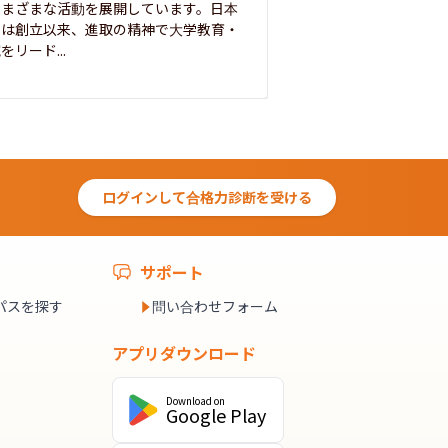
さまざまな活動を展開しています。日本
来を拓く人材を数多
学は創立以来、進取の精神で大学教育・
た。この建学の精神は、
をリード...
ログインして合格力診断を受ける
サポート
パスを探す
問い合わせフォーム
アプリダウンロード
Download on
Google Play