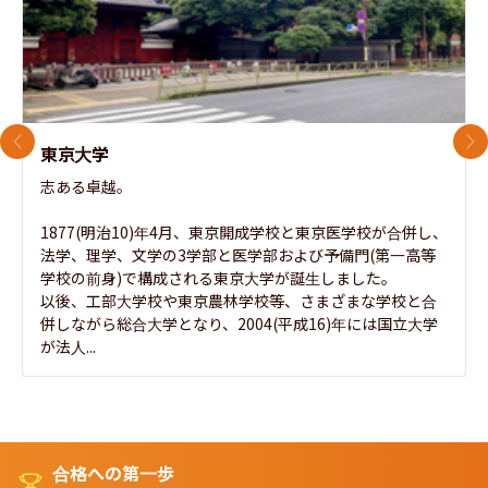
前のスライド
次
東京大学
志ある卓越。

1877(明治10)年4月、東京開成学校と東京医学校が合併し、
法学、理学、文学の3学部と医学部および予備門(第一高等
学校の前身)で構成される東京大学が誕生しました。

以後、工部大学校や東京農林学校等、さまざまな学校と合
併しながら総合大学となり、2004(平成16)年には国立大学
が法人...
合格への第一歩