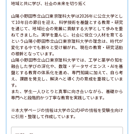
地域と共に学び、社会の未来を切り拓く

山陽小野田市立山口東京理科大学は2026年に公立大学とし
て10年目の節目を迎え、科学技術を基盤とする教育・研究
を通じて、地域社会の発展に貢献する大学として歩みを重
ねてきました。実学を重んじ、社会に役立つ人材を育てる
という山陽小野田市立山口東京理科大学の理念は、時代が
変化する中でも脈々と受け継がれ、現在の教育・研究活動
の根幹となっています。

山陽小野田市立山口東京理科大学では、工学と薬学の知を
融合した学びの深化や、数理・データサイエンス・AIを基
盤とする教育の体系化を進め、専門知識に加えて、自ら考
え、課題を発見し、解決へと導く力の育成を重視していま
す。

また、学生一人ひとりと真摯に向き合いながら、基礎から
専門へと段階的かつ丁寧な教育を実践しています。

※本大学ページの情報は大学の公式HPの情報を受験生向け
に引用・整理して作成しています。