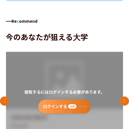
Re
c
ommend
今のあなたが狙える大学
閲覧するにはログインする必要があります。
前のスライド
次
ログインする
無料
University Name
Overview