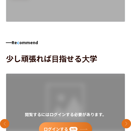
Re
c
ommend
少し頑張れば目指せる大学
閲覧するにはログインする必要があります。
前のスライド
次
ログインする
無料