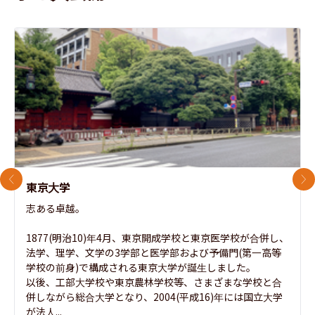
前のスライド
次
東京大学
志ある卓越。

1877(明治10)年4月、東京開成学校と東京医学校が合併し、
法学、理学、文学の3学部と医学部および予備門(第一高等
学校の前身)で構成される東京大学が誕生しました。

以後、工部大学校や東京農林学校等、さまざまな学校と合
併しながら総合大学となり、2004(平成16)年には国立大学
が法人...