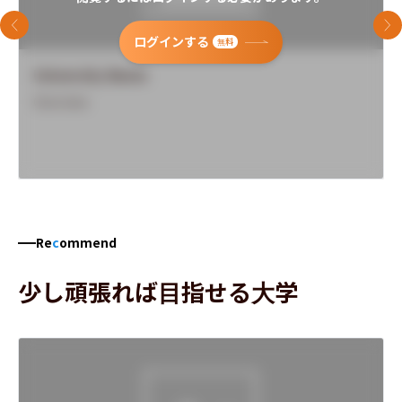
前のスライド
次
ログインする
無料
University Name
Overview
Re
c
ommend
少し頑張れば目指せる大学