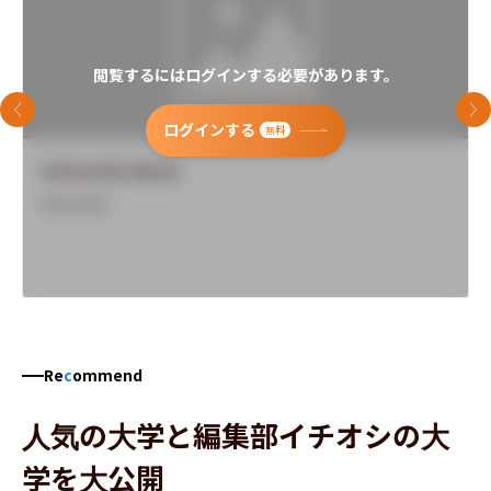
閲覧するにはログインする必要があります。
前のスライド
次
ログインする
無料
University Name
Overview
Re
c
ommend
人気の大学と編集部イチオシの大
学を大公開