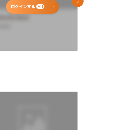
次のスライド
ログインする
ログインす
無料
versity Name
University Name
rview
Overview