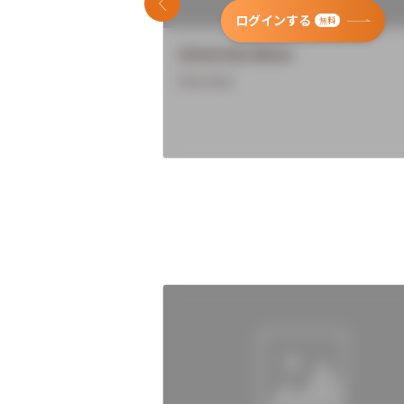
前のスライド
ログインする
無料
University Name
Overview