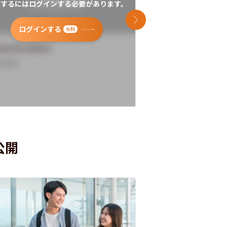
覧するにはログインする必要があります。
閲覧するにはログイン
次のスライド
ログインする
ログインす
無料
versity Name
University Name
rview
Overview
公開