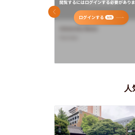
閲覧するにはログインする必要がありま
前のスライド
ログインする
無料
University Name
Overview
人