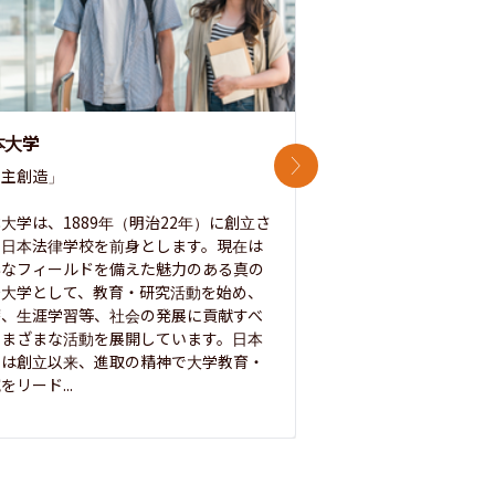
本大学
中央大学
次のスライド
主創造」

次世代を拓く「行動
「さらに開かれた大学
大学は、1889年（明治22年）に創立さ
た日本法律学校を前身とします。現在は
1885年に創立した
彩なフィールドを備えた魅力のある真の
ノ素ヲ養フ」という
合大学として、教育・研究活動を始め、
白門を象徴とする伝統
療、生涯学習等、社会の発展に貢献すべ
って築き、いつの時代
さまざまな活動を展開しています。日本
来を拓く人材を数多
学は創立以来、進取の精神で大学教育・
た。この建学の精神は、
をリード...