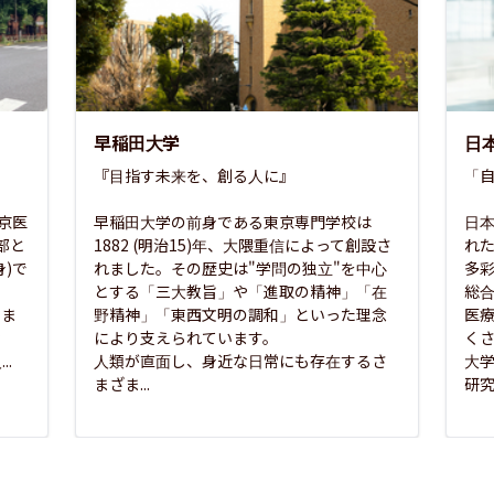
早稲田大学
日
『目指す未来を、創る人に』

「自
東京医
早稲田大学の前身である東京専門学校は
日本
部と
1882 (明治15)年、大隈重信によって創設さ
れ
)で
れました。その歴史は"学問の独立"を中心
多
とする「三大教旨」や「進取の精神」「在
総
さま
野精神」「東西文明の調和」といった理念
医
な
により支えられています。

く
..
人類が直面し、身近な日常にも存在するさ
大
まざま...
研究