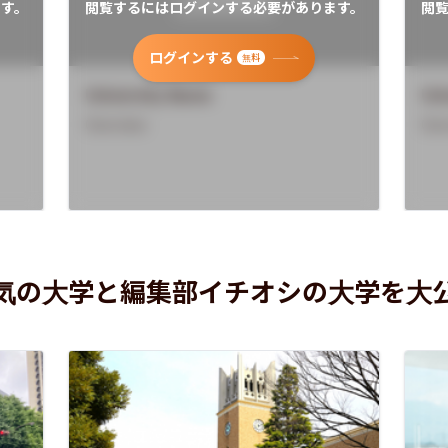
す。
閲覧するにはログインする必要があります。
閲
ログインする
無料
University Name
Uni
Overview
Ove
気の大学と編集部イチオシの大学を大