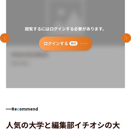
閲覧するにはログインする必要があります。
前のスライド
次
ログインする
無料
University Name
Overview
Re
c
ommend
人気の大学と編集部イチオシの大