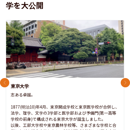
学を大公開
前のスライド
次
東京大学
志ある卓越。

1877(明治10)年4月、東京開成学校と東京医学校が合併し、
法学、理学、文学の3学部と医学部および予備門(第一高等
学校の前身)で構成される東京大学が誕生しました。

以後、工部大学校や東京農林学校等、さまざまな学校と合