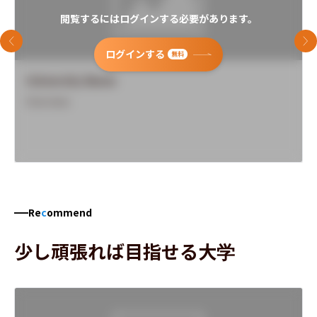
閲覧するにはログインする必要があります。
前のスライド
次
ログインする
無料
University Name
Overview
Re
c
ommend
少し頑張れば目指せる大学