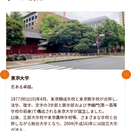
前のスライド
次
東京大学
志ある卓越。

1877(明治10)年4月、東京開成学校と東京医学校が合併し、
法学、理学、文学の3学部と医学部および予備門(第一高等
学校の前身)で構成される東京大学が誕生しました。

以後、工部大学校や東京農林学校等、さまざまな学校と合
併しながら総合大学となり、2004(平成16)年には国立大学
が法人...