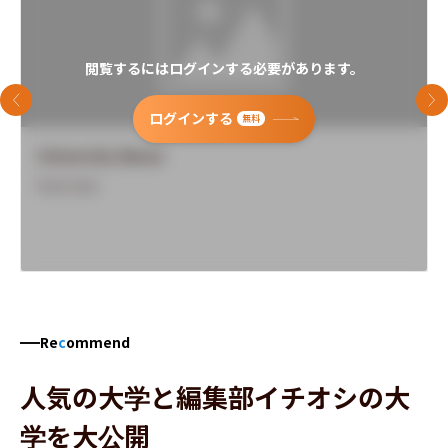
閲覧するにはログインする必要があります。
前のスライド
次
ログインする
無料
University Name
Overview
Re
c
ommend
人気の大学と編集部イチオシの大
学を大公開