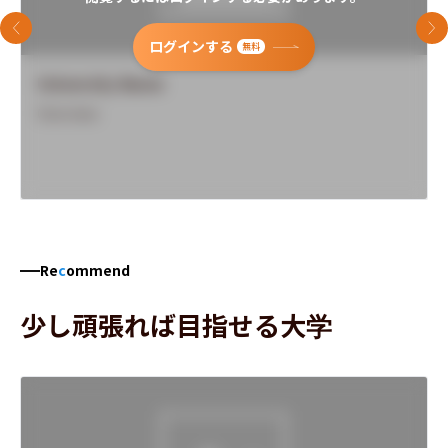
前のスライド
次
ログインする
無料
University Name
Overview
Re
c
ommend
少し頑張れば目指せる大学