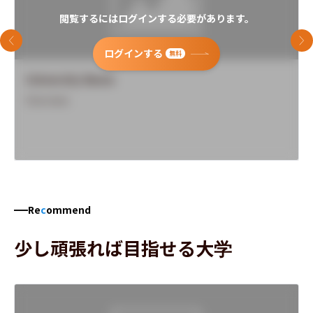
閲覧するにはログインする必要があります。
前のスライド
次
ログインする
無料
University Name
Overview
Re
c
ommend
少し頑張れば目指せる大学