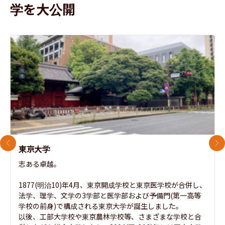
学を大公開
前のスライド
次
東京大学
志ある卓越。

1877(明治10)年4月、東京開成学校と東京医学校が合併し、
法学、理学、文学の3学部と医学部および予備門(第一高等
学校の前身)で構成される東京大学が誕生しました。

以後、工部大学校や東京農林学校等、さまざまな学校と合