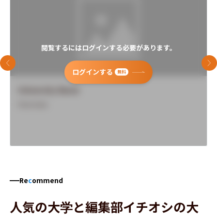
閲覧するにはログインする必要があります。
前のスライド
次
ログインする
無料
University Name
Overview
Re
c
ommend
人気の大学と編集部イチオシの大