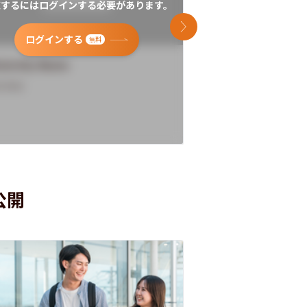
覧するにはログインする必要があります。
閲覧するにはログイン
次のスライド
ログインする
ログインす
無料
versity Name
University Name
rview
Overview
公開