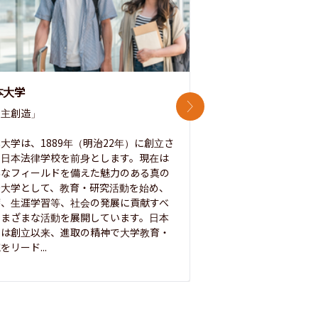
本大学
中央大学
次のスライド
主創造」

次世代を拓く「行動
「さらに開かれた大学
大学は、1889年（明治22年）に創立さ
た日本法律学校を前身とします。現在は
1885年に創立した
彩なフィールドを備えた魅力のある真の
ノ素ヲ養フ」という
合大学として、教育・研究活動を始め、
白門を象徴とする伝統
療、生涯学習等、社会の発展に貢献すべ
って築き、いつの時代
さまざまな活動を展開しています。日本
来を拓く人材を数多
学は創立以来、進取の精神で大学教育・
た。この建学の精神は、
をリード...