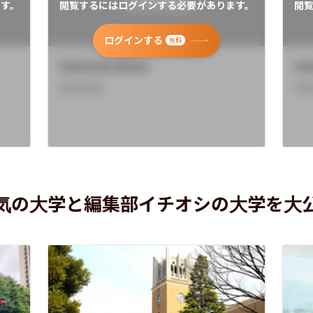
す。
閲覧するにはログインする必要があります。
閲
ログインする
無料
University Name
Uni
Overview
Ove
気の大学と編集部イチオシの大学を大