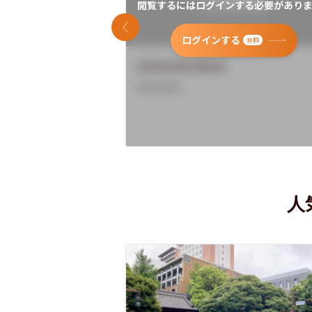
閲覧するにはログインする必要がありま
前のスライド
ログインする
無料
University Name
Overview
人