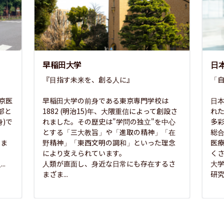
早稲田大学
日
『目指す未来を、創る人に』

「自
東京医
早稲田大学の前身である東京専門学校は
日本
部と
1882 (明治15)年、大隈重信によって創設さ
れ
)で
れました。その歴史は"学問の独立"を中心
多
とする「三大教旨」や「進取の精神」「在
総
さま
野精神」「東西文明の調和」といった理念
医
な
により支えられています。

く
..
人類が直面し、身近な日常にも存在するさ
大
まざま...
研究