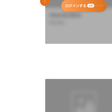
前のスライド
ログインする
無料
University Name
Overview