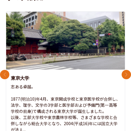
前のスライド
次
東京大学
志ある卓越。

1877(明治10)年4月、東京開成学校と東京医学校が合併し、
法学、理学、文学の3学部と医学部および予備門(第一高等
学校の前身)で構成される東京大学が誕生しました。

以後、工部大学校や東京農林学校等、さまざまな学校と合
併しながら総合大学となり、2004(平成16)年には国立大学
が法人...