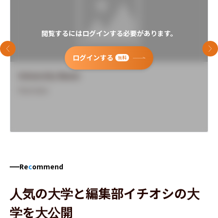
閲覧するにはログインする必要があります。
前のスライド
次
ログインする
無料
University Name
Overview
Re
c
ommend
人気の大学と編集部イチオシの大
学を大公開