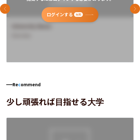
前のスライド
次
ログインする
無料
University Name
Overview
Re
c
ommend
少し頑張れば目指せる大学