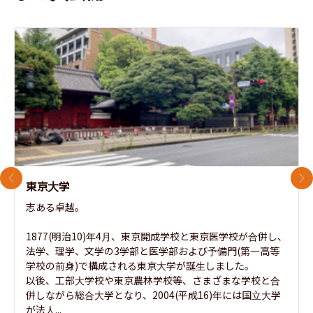
前のスライド
次
東京大学
志ある卓越。

1877(明治10)年4月、東京開成学校と東京医学校が合併し、
法学、理学、文学の3学部と医学部および予備門(第一高等
学校の前身)で構成される東京大学が誕生しました。

以後、工部大学校や東京農林学校等、さまざまな学校と合
併しながら総合大学となり、2004(平成16)年には国立大学
が法人...