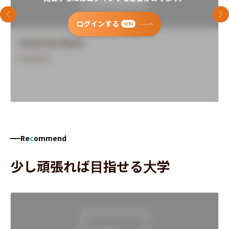
前のスライド
次
ログインする
無料
University Name
Overview
Re
c
ommend
少し頑張れば目指せる大学