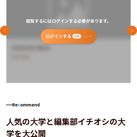
閲覧するにはログインする必要があります。
前のスライド
次
ログインする
無料
University Name
Overview
Re
c
ommend
人気の大学と編集部イチオシの大
学を大公開