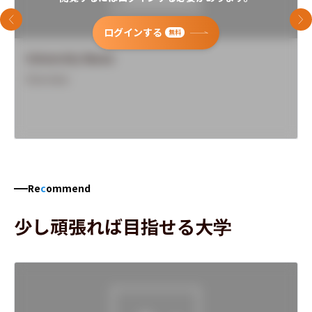
前のスライド
次
ログインする
無料
University Name
Overview
Re
c
ommend
少し頑張れば目指せる大学