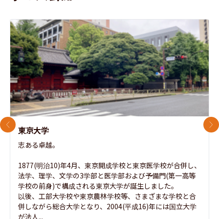
前のスライド
次
東京大学
志ある卓越。

1877(明治10)年4月、東京開成学校と東京医学校が合併し、
法学、理学、文学の3学部と医学部および予備門(第一高等
学校の前身)で構成される東京大学が誕生しました。

以後、工部大学校や東京農林学校等、さまざまな学校と合
併しながら総合大学となり、2004(平成16)年には国立大学
が法人...