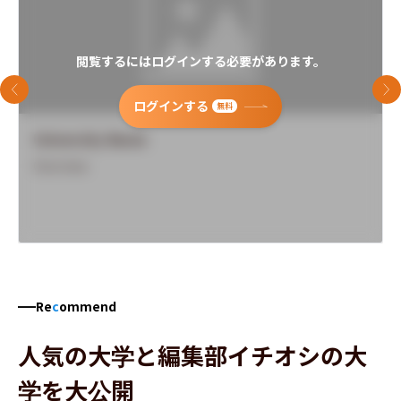
閲覧するにはログインする必要があります。
前のスライド
次
ログインする
無料
University Name
Overview
Re
c
ommend
人気の大学と編集部イチオシの大
学を大公開