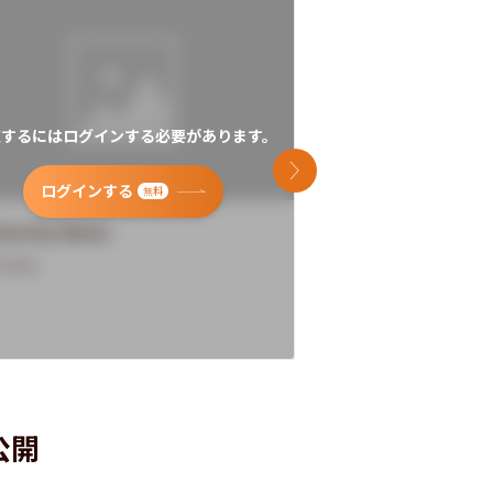
覧するにはログインする必要があります。
閲覧するにはログイン
次のスライド
ログインする
ログインす
無料
versity Name
University Name
rview
Overview
公開