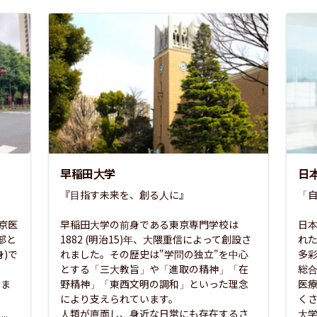
早稲田大学
日
『目指す未来を、創る人に』

「自
東京医
早稲田大学の前身である東京専門学校は
日本
部と
1882 (明治15)年、大隈重信によって創設さ
れ
)で
れました。その歴史は"学問の独立"を中心
多
とする「三大教旨」や「進取の精神」「在
総
さま
野精神」「東西文明の調和」といった理念
医
な
により支えられています。

く
..
人類が直面し、身近な日常にも存在するさ
大