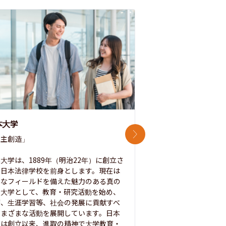
本大学
中央大学
次のスライド
主創造」

次世代を拓く「行動
「さらに開かれた大学
大学は、1889年（明治22年）に創立さ
た日本法律学校を前身とします。現在は
1885年に創立した
彩なフィールドを備えた魅力のある真の
ノ素ヲ養フ」という
合大学として、教育・研究活動を始め、
白門を象徴とする伝統
療、生涯学習等、社会の発展に貢献すべ
って築き、いつの時代
さまざまな活動を展開しています。日本
来を拓く人材を数多
学は創立以来、進取の精神で大学教育・
た。この建学の精神は、