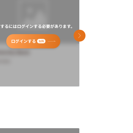
覧するにはログインする必要があります。
閲覧するにはログイン
次のスライド
ログインする
ログインす
無料
versity Name
University Name
rview
Overview