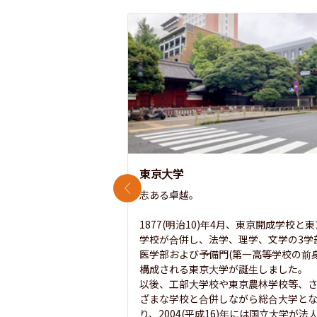
東京大学
前のスライド
志ある卓越。

1877(明治10)年4月、東京開成学校と
学校が合併し、法学、理学、文学の3学
医学部および予備門(第一高等学校の前身
構成される東京大学が誕生しました。

以後、工部大学校や東京農林学校等、
ざまな学校と合併しながら総合大学と
り、2004(平成16)年には国立大学が法人.