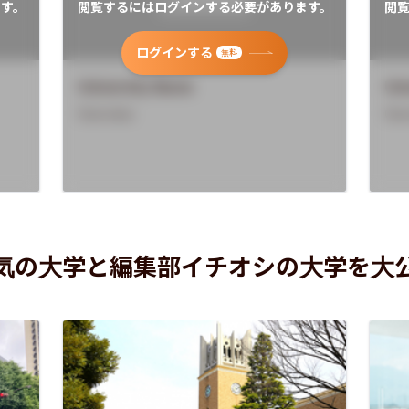
す。
閲覧するにはログインする必要があります。
閲
ログインする
無料
University Name
Uni
Overview
Ove
気の大学と編集部イチオシの大学を大