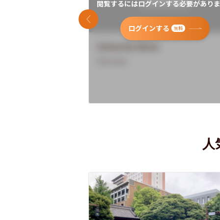
閲覧するにはログインする必要がありま
前のスライド
ログインする
無料
University Name
Overview
人