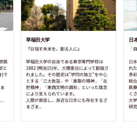
早稲田大学
日
『目指す未来を、創る人に』

「自
東京医
早稲田大学の前身である東京専門学校は
日本
部と
1882 (明治15)年、大隈重信によって創設さ
れ
)で
れました。その歴史は"学問の独立"を中心
多
とする「三大教旨」や「進取の精神」「在
総
さま
野精神」「東西文明の調和」といった理念
医
な
により支えられています。

く
..
人類が直面し、身近な日常にも存在するさ
大
まざま...
研究