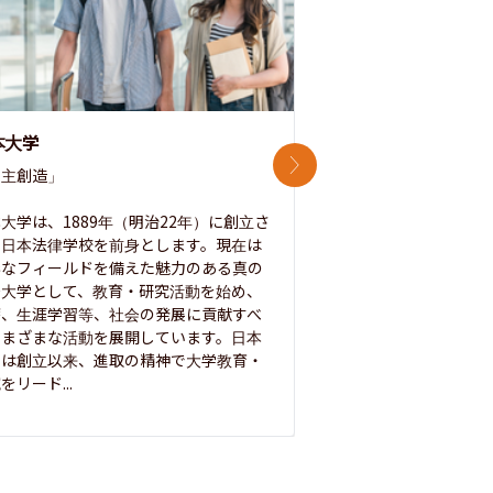
本大学
中央大学
次のスライド
主創造」

次世代を拓く「行動
「さらに開かれた大学
大学は、1889年（明治22年）に創立さ
た日本法律学校を前身とします。現在は
1885年に創立した
彩なフィールドを備えた魅力のある真の
ノ素ヲ養フ」という
合大学として、教育・研究活動を始め、
白門を象徴とする伝統
療、生涯学習等、社会の発展に貢献すべ
って築き、いつの時代
さまざまな活動を展開しています。日本
来を拓く人材を数多
学は創立以来、進取の精神で大学教育・
た。この建学の精神は、
をリード...