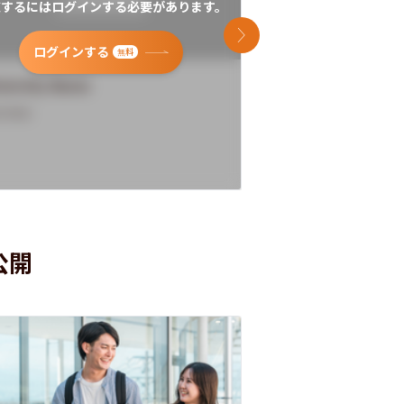
覧するにはログインする必要があります。
閲覧するにはログイン
次のスライド
ログインする
ログインす
無料
versity Name
University Name
rview
Overview
公開