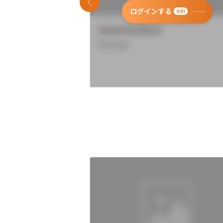
前のスライド
ログインする
無料
University Name
Overview