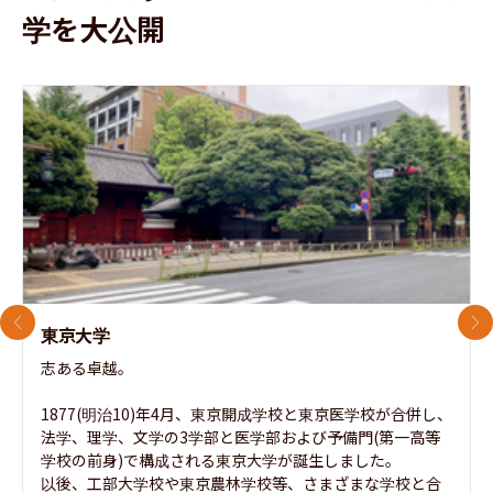
学を大公開
前のスライド
次
東京大学
志ある卓越。

1877(明治10)年4月、東京開成学校と東京医学校が合併し、
法学、理学、文学の3学部と医学部および予備門(第一高等
学校の前身)で構成される東京大学が誕生しました。

以後、工部大学校や東京農林学校等、さまざまな学校と合