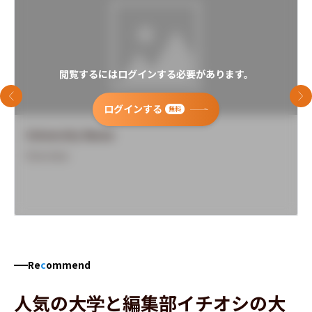
閲覧するにはログインする必要があります。
前のスライド
次
ログインする
無料
University Name
Overview
Re
c
ommend
人気の大学と編集部イチオシの大