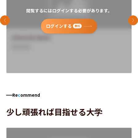
閲覧するにはログインする必要があります。
前のスライド
次
ログインする
無料
University Name
Overview
Re
c
ommend
少し頑張れば目指せる大学