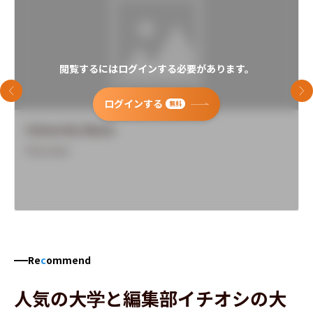
閲覧するにはログインする必要があります。
前のスライド
次
ログインする
無料
University Name
Overview
Re
c
ommend
人気の大学と編集部イチオシの大