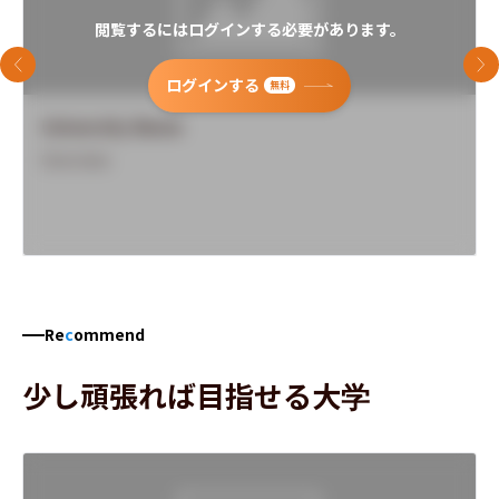
閲覧するにはログインする必要があります。
前のスライド
次
ログインする
無料
University Name
Overview
Re
c
ommend
少し頑張れば目指せる大学