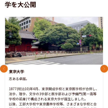
学を大公開
前のスライド
次
東京大学
志ある卓越。

1877(明治10)年4月、東京開成学校と東京医学校が合併し、
法学、理学、文学の3学部と医学部および予備門(第一高等
学校の前身)で構成される東京大学が誕生しました。

以後、工部大学校や東京農林学校等、さまざまな学校と合