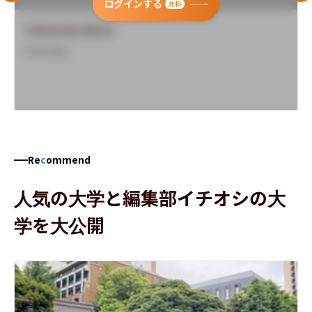
ログインする
無料
University Name
Overview
Re
c
ommend
人気の大学と編集部イチオシの大
学を大公開