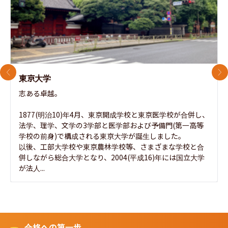
前のスライド
次
東京大学
志ある卓越。

1877(明治10)年4月、東京開成学校と東京医学校が合併し、
法学、理学、文学の3学部と医学部および予備門(第一高等
学校の前身)で構成される東京大学が誕生しました。

以後、工部大学校や東京農林学校等、さまざまな学校と合
併しながら総合大学となり、2004(平成16)年には国立大学
が法人...
合格への第一歩