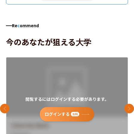
Re
c
ommend
今のあなたが狙える大学
閲覧するにはログインする必要があります。
前のスライド
次
ログインする
無料
University Name