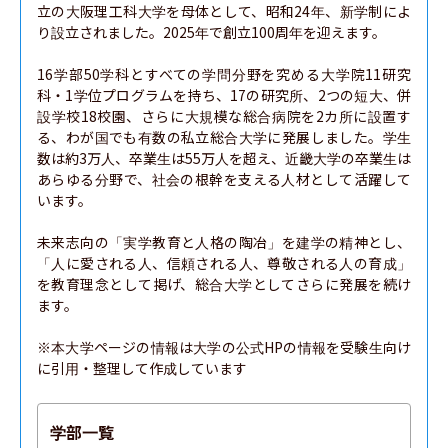
立の大阪理工科大学を母体として、昭和24年、新学制によ
り設立されました。2025年で創立100周年を迎えます。

16学部50学科とすべての学問分野を究める大学院11研究
科・1学位プログラムを持ち、17の研究所、2つの短大、併
設学校18校園、さらに大規模な総合病院を2カ所に設置す
る、わが国でも有数の私立総合大学に発展しました。学生
数は約3万人、卒業生は55万人を超え、近畿大学の卒業生は
あらゆる分野で、社会の根幹を支える人材として活躍して
います。

未来志向の「実学教育と人格の陶冶」を建学の精神とし、
「人に愛される人、信頼される人、尊敬される人の育成」
を教育理念として掲げ、総合大学としてさらに発展を続け
ます。

※本大学ページの情報は大学の公式HPの情報を受験生向け
に引用・整理して作成しています
学部一覧