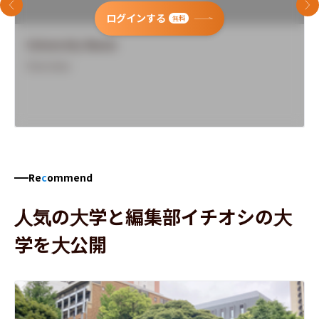
前のスライド
次
ログインする
無料
University Name
Overview
Re
c
ommend
人気の大学と編集部イチオシの大
学を大公開