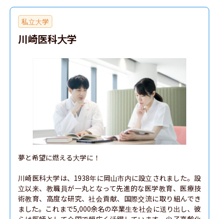
学校教育教員養成課程小学校教育専攻（理科教育プログ
私立大学
ラム）
川崎医科大学
学校教育教員養成課程中学校教育専攻（数学教育コース）
学校教育教員養成課程中学校教育専攻（理科教育コース）
学校教育教員養成課程中学校教育専攻（技術・工業教育
コース）
経済学部
夢と希望に燃える大学に！

理学部
川崎医科大学は、1938年に岡山市内に設立されました。設
立以来、教職員が一丸となって先進的な医学教育、医療技
医学部
術教育、高度な研究、社会貢献、国際交流に取り組んでき
ました。これまで5,000余名の卒業生を社会に送り出し、彼
薬学部