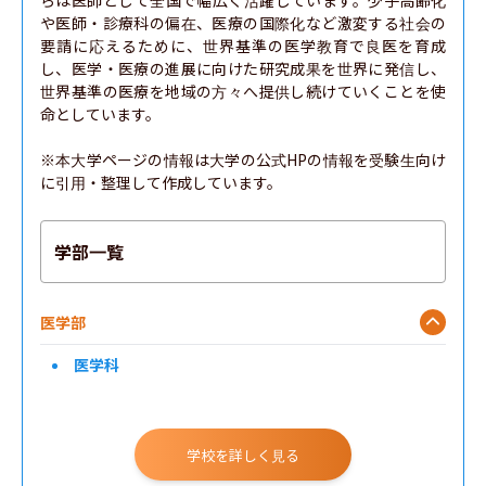
らは医師として全国で幅広く活躍しています。少子高齢化
や医師・診療科の偏在、医療の国際化など激変する社会の
工学部
要請に応えるために、世界基準の医学教育で良医を育成
し、医学・医療の進展に向けた研究成果を世界に発信し、
世界基準の医療を地域の方々へ提供し続けていくことを使
農学部
命としています。

グローバル・ディスカバリー・プログラム
※本大学ページの情報は大学の公式HPの情報を受験生向け
に引用・整理して作成しています。
学部一覧
医学部
医学科
学校を詳しく見る