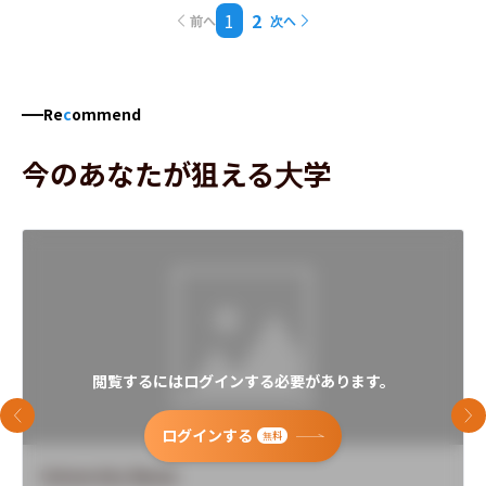
1
2
前へ
次へ
Re
c
ommend
今のあなたが狙える大学
閲覧するにはログインする必要があります。
前のスライド
次
ログインする
無料
University Name