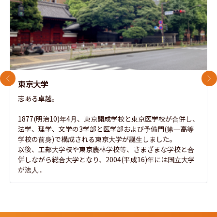
前のスライド
次
東京大学
志ある卓越。

1877(明治10)年4月、東京開成学校と東京医学校が合併し、
法学、理学、文学の3学部と医学部および予備門(第一高等
学校の前身)で構成される東京大学が誕生しました。

以後、工部大学校や東京農林学校等、さまざまな学校と合
併しながら総合大学となり、2004(平成16)年には国立大学
が法人...