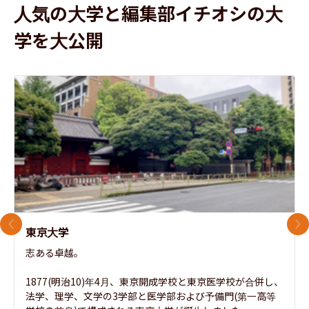
人気の大学と編集部イチオシの大
学を大公開
前のスライド
次
東京大学
志ある卓越。

1877(明治10)年4月、東京開成学校と東京医学校が合併し、
法学、理学、文学の3学部と医学部および予備門(第一高等