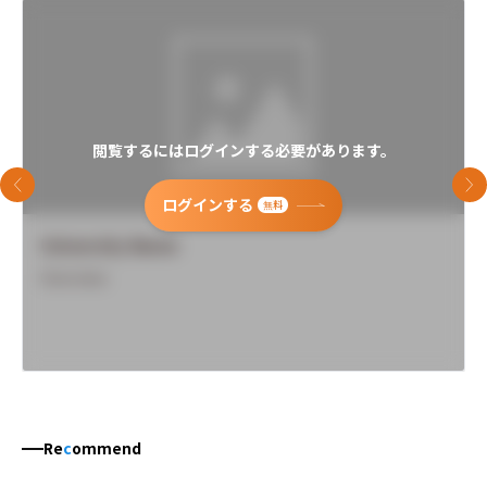
閲覧するにはログインする必要があります。
前のスライド
次
ログインする
無料
University Name
Overview
Re
c
ommend