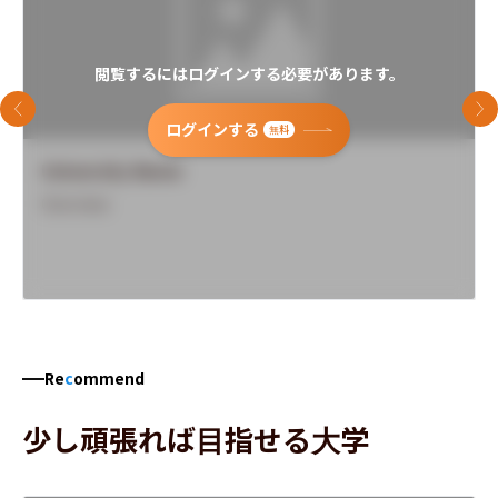
閲覧するにはログインする必要があります。
前のスライド
次
ログインする
無料
University Name
Overview
Re
c
ommend
少し頑張れば目指せる大学