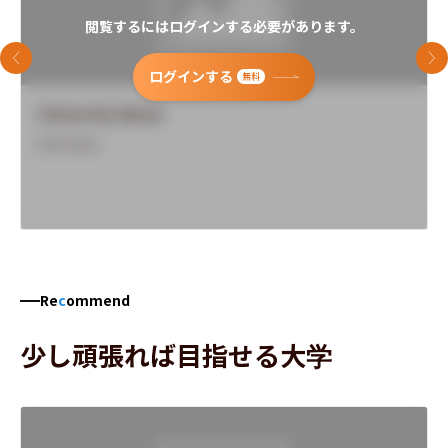
閲覧するにはログインする必要があります。
前のスライド
次
ログインする
無料
University Name
Overview
Re
c
ommend
少し頑張れば目指せる大学