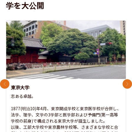
学を大公開
前のスライド
次
東京大学
志ある卓越。

1877(明治10)年4月、東京開成学校と東京医学校が合併し、
法学、理学、文学の3学部と医学部および予備門(第一高等
学校の前身)で構成される東京大学が誕生しました。

以後、工部大学校や東京農林学校等、さまざまな学校と合