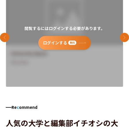
閲覧するにはログインする必要があります。
前のスライド
次
ログインする
無料
University Name
Overview
Re
c
ommend
人気の大学と編集部イチオシの大