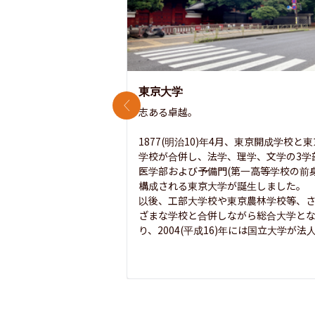
東京大学
前のスライド
志ある卓越。

1877(明治10)年4月、東京開成学校と
学校が合併し、法学、理学、文学の3学
医学部および予備門(第一高等学校の前身
構成される東京大学が誕生しました。

以後、工部大学校や東京農林学校等、
ざまな学校と合併しながら総合大学と
り、2004(平成16)年には国立大学が法人.