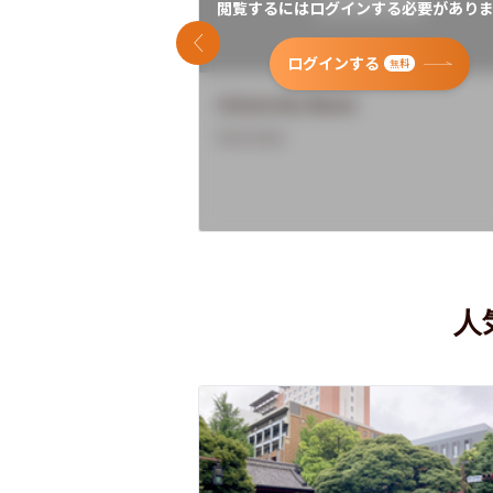
閲覧するにはログインする必要がありま
前のスライド
ログインする
無料
University Name
Overview
人