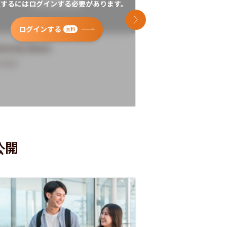
覧するにはログインする必要があります。
閲覧するにはログイン
次のスライド
ログインする
ログインす
無料
versity Name
University Name
rview
Overview
公開