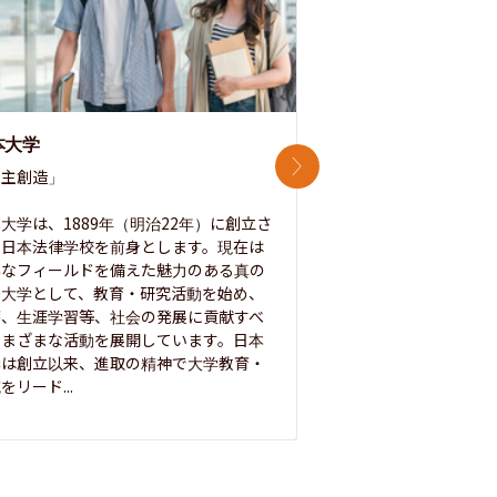
本大学
中央大学
次のスライド
主創造」

次世代を拓く「行動
「さらに開かれた大学
大学は、1889年（明治22年）に創立さ
た日本法律学校を前身とします。現在は
1885年に創立した
彩なフィールドを備えた魅力のある真の
ノ素ヲ養フ」という
合大学として、教育・研究活動を始め、
白門を象徴とする伝統
療、生涯学習等、社会の発展に貢献すべ
って築き、いつの時代
さまざまな活動を展開しています。日本
来を拓く人材を数多
学は創立以来、進取の精神で大学教育・
た。この建学の精神は、
をリード...