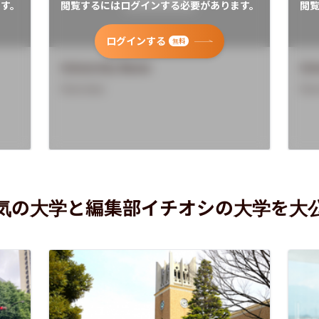
す。
閲覧するにはログインする必要があります。
閲
ログインする
無料
University Name
Uni
Overview
Ove
気の大学と編集部イチオシの大学を大