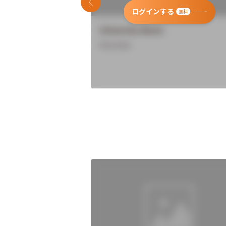
前のスライド
ログインする
無料
University Name
Overview