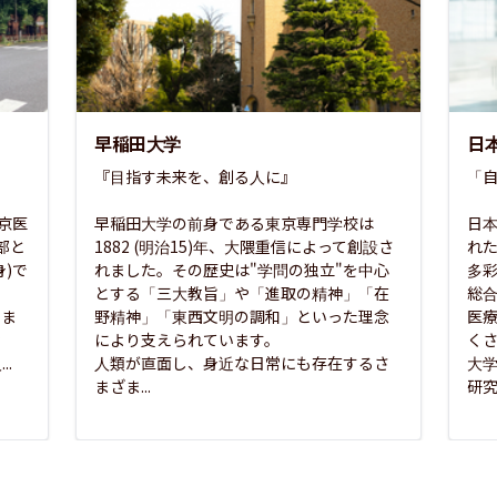
早稲田大学
日
『目指す未来を、創る人に』

「自
東京医
早稲田大学の前身である東京専門学校は
日本
部と
1882 (明治15)年、大隈重信によって創設さ
れ
)で
れました。その歴史は"学問の独立"を中心
多
とする「三大教旨」や「進取の精神」「在
総
さま
野精神」「東西文明の調和」といった理念
医
な
により支えられています。

く
..
人類が直面し、身近な日常にも存在するさ
大
まざま...
研究