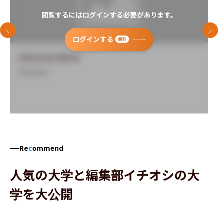
閲覧するにはログインする必要があります。
前のスライド
次
ログインする
無料
University Name
Overview
Re
c
ommend
人気の大学と編集部イチオシの大
学を大公開