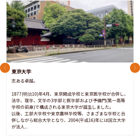
前のスライド
次
東京大学
志ある卓越。

1877(明治10)年4月、東京開成学校と東京医学校が合併し、
法学、理学、文学の3学部と医学部および予備門(第一高等
学校の前身)で構成される東京大学が誕生しました。

以後、工部大学校や東京農林学校等、さまざまな学校と合
併しながら総合大学となり、2004(平成16)年には国立大学
が法人...