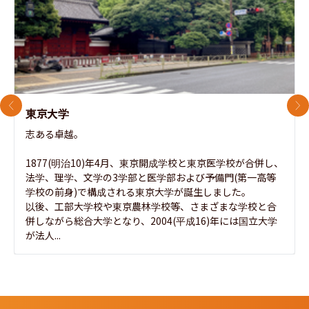
前のスライド
次
東京大学
志ある卓越。

1877(明治10)年4月、東京開成学校と東京医学校が合併し、
法学、理学、文学の3学部と医学部および予備門(第一高等
学校の前身)で構成される東京大学が誕生しました。

以後、工部大学校や東京農林学校等、さまざまな学校と合
併しながら総合大学となり、2004(平成16)年には国立大学
が法人...