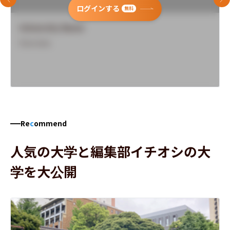
前のスライド
次
ログインする
無料
University Name
Overview
Re
c
ommend
人気の大学と編集部イチオシの大
学を大公開