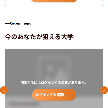
Re
c
ommend
今のあなたが狙える大学
閲覧するにはログインする必要があります。
前のスライド
次
ログインする
無料
University Name