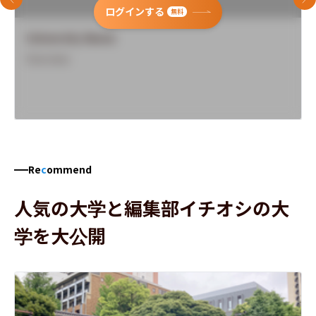
前のスライド
次
ログインする
無料
University Name
Overview
Re
c
ommend
人気の大学と編集部イチオシの大
学を大公開