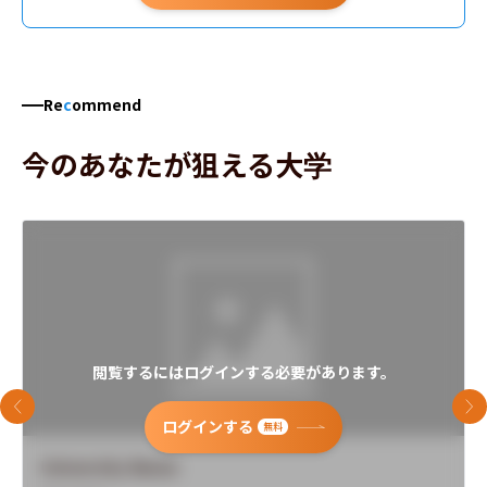
Re
c
ommend
今のあなたが狙える大学
閲覧するにはログインする必要があります。
前のスライド
次
ログインする
無料
University Name