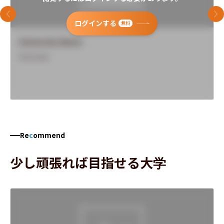
前のスライド
次
ログインする
無料
University Name
Overview
Re
c
ommend
少し頑張れば目指せる大学