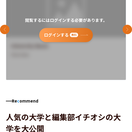
閲覧するにはログインする必要があります。
前のスライド
次
ログインする
無料
University Name
Overview
Re
c
ommend
人気の大学と編集部イチオシの大
学を大公開