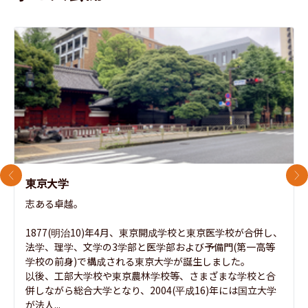
前のスライド
次
東京大学
志ある卓越。

1877(明治10)年4月、東京開成学校と東京医学校が合併し、
法学、理学、文学の3学部と医学部および予備門(第一高等
学校の前身)で構成される東京大学が誕生しました。

以後、工部大学校や東京農林学校等、さまざまな学校と合
併しながら総合大学となり、2004(平成16)年には国立大学
が法人...