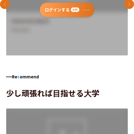
前のスライド
次
ログインする
無料
University Name
Overview
Re
c
ommend
少し頑張れば目指せる大学