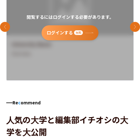
閲覧するにはログインする必要があります。
前のスライド
次
ログインする
無料
University Name
Overview
Re
c
ommend
人気の大学と編集部イチオシの大
学を大公開