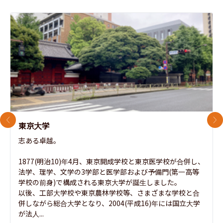
前のスライド
次
東京大学
志ある卓越。

1877(明治10)年4月、東京開成学校と東京医学校が合併し、
法学、理学、文学の3学部と医学部および予備門(第一高等
学校の前身)で構成される東京大学が誕生しました。

以後、工部大学校や東京農林学校等、さまざまな学校と合
併しながら総合大学となり、2004(平成16)年には国立大学
が法人...