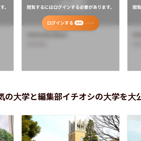
す。
閲覧するにはログインする必要があります。
閲
ログインする
無料
University Name
Uni
Overview
Ove
気の大学と編集部イチオシの大学を大