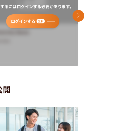
覧するにはログインする必要があります。
閲覧するにはログイン
次のスライド
ログインする
ログインす
無料
versity Name
University Name
rview
Overview
公開