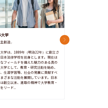
本大学
中央大学
次のスライド
主創造」

次世代を拓く「行動
「さらに開かれた大学
大学は、1889年（明治22年）に創立さ
た日本法律学校を前身とします。現在は
1885年に創立した
彩なフィールドを備えた魅力のある真の
ノ素ヲ養フ」という
合大学として、教育・研究活動を始め、
白門を象徴とする伝統
療、生涯学習等、社会の発展に貢献すべ
って築き、いつの時代
さまざまな活動を展開しています。日本
来を拓く人材を数多
学は創立以来、進取の精神で大学教育・
た。この建学の精神は、
をリード...