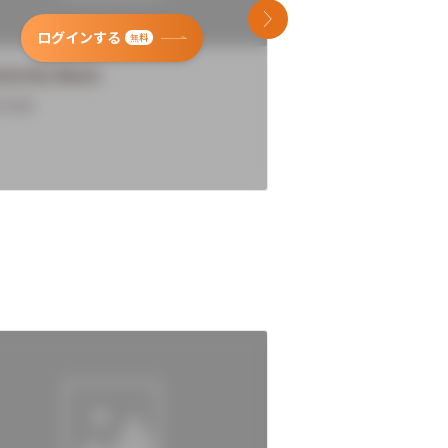
次のスライド
ログインする
ログインす
無料
versity Name
University Name
rview
Overview