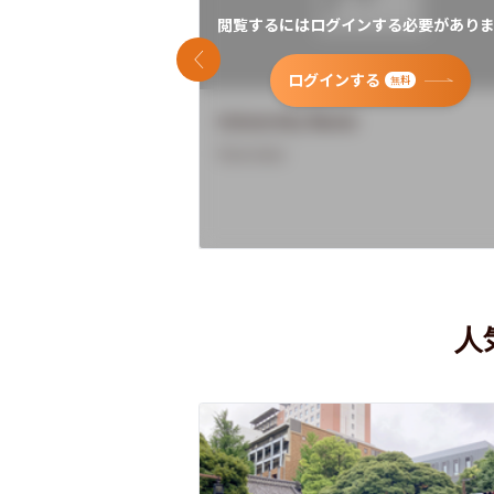
閲覧するにはログインする必要がありま
前のスライド
ログインする
無料
University Name
Overview
人