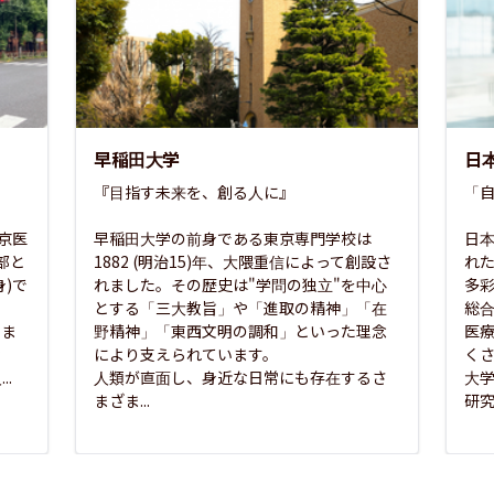
早稲田大学
日
『目指す未来を、創る人に』

「自
東京医
早稲田大学の前身である東京専門学校は
日本
部と
1882 (明治15)年、大隈重信によって創設さ
れ
)で
れました。その歴史は"学問の独立"を中心
多
とする「三大教旨」や「進取の精神」「在
総
さま
野精神」「東西文明の調和」といった理念
医
な
により支えられています。

く
..
人類が直面し、身近な日常にも存在するさ
大
まざま...
研究