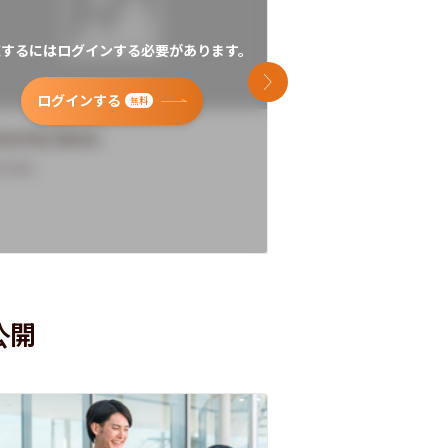
覧するにはログインする必要があります。
閲覧するにはログイン
次のスライド
ログインする
ログインす
無料
versity Name
University Name
rview
Overview
公開