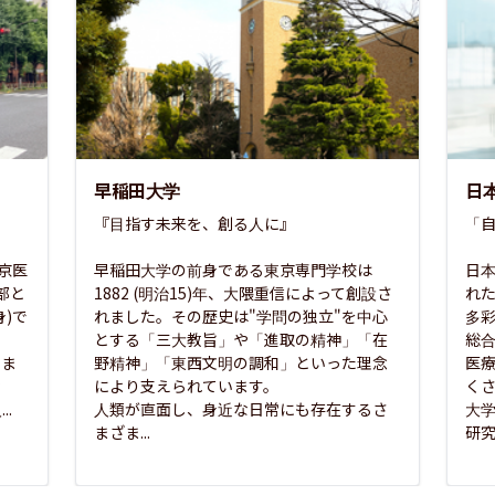
早稲田大学
日
『目指す未来を、創る人に』

「自
東京医
早稲田大学の前身である東京専門学校は
日本
部と
1882 (明治15)年、大隈重信によって創設さ
れ
)で
れました。その歴史は"学問の独立"を中心
多
とする「三大教旨」や「進取の精神」「在
総
さま
野精神」「東西文明の調和」といった理念
医
な
により支えられています。

く
..
人類が直面し、身近な日常にも存在するさ
大
まざま...
研究