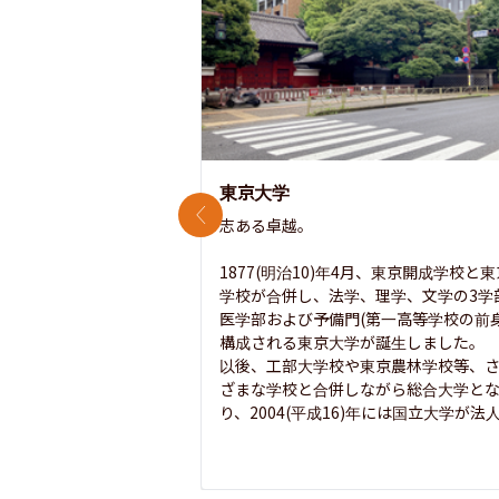
東京大学
前のスライド
志ある卓越。

1877(明治10)年4月、東京開成学校と
学校が合併し、法学、理学、文学の3学
医学部および予備門(第一高等学校の前身
構成される東京大学が誕生しました。

以後、工部大学校や東京農林学校等、
ざまな学校と合併しながら総合大学と
り、2004(平成16)年には国立大学が法人.