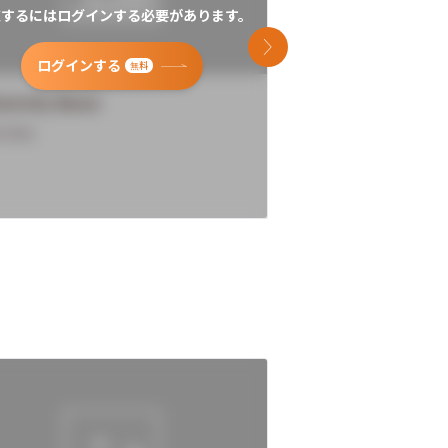
覧するにはログインする必要があります。
閲覧するにはログイン
次のスライド
ログインする
ログインす
無料
versity Name
University Name
rview
Overview