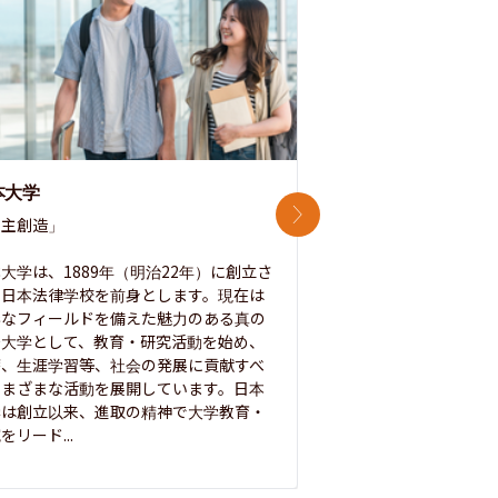
本大学
中央大学
次のスライド
主創造」

次世代を拓く「行動
「さらに開かれた大学
大学は、1889年（明治22年）に創立さ
た日本法律学校を前身とします。現在は
1885年に創立した
彩なフィールドを備えた魅力のある真の
ノ素ヲ養フ」という
合大学として、教育・研究活動を始め、
白門を象徴とする伝統
療、生涯学習等、社会の発展に貢献すべ
って築き、いつの時代
さまざまな活動を展開しています。日本
来を拓く人材を数多
学は創立以来、進取の精神で大学教育・
た。この建学の精神は、
をリード...