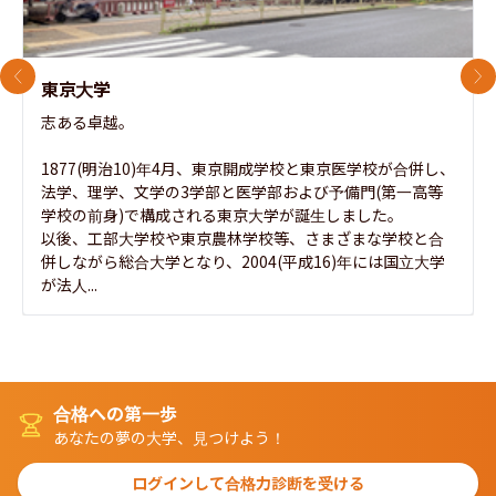
前のスライド
次
東京大学
志ある卓越。

1877(明治10)年4月、東京開成学校と東京医学校が合併し、
法学、理学、文学の3学部と医学部および予備門(第一高等
学校の前身)で構成される東京大学が誕生しました。

以後、工部大学校や東京農林学校等、さまざまな学校と合
併しながら総合大学となり、2004(平成16)年には国立大学
が法人...
合格への第一歩
あなたの夢の大学、見つけよう！
ログインして合格力診断を受ける