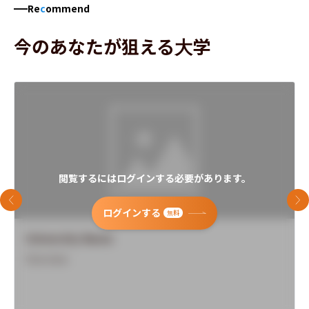
Re
c
ommend
今のあなたが狙える大学
閲覧するにはログインする必要があります。
前のスライド
次
ログインする
無料
University Name
Overview