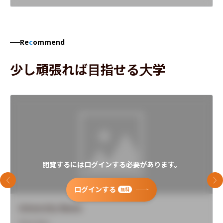
Re
c
ommend
少し頑張れば目指せる大学
閲覧するにはログインする必要があります。
前のスライド
次
ログインする
無料
University Name
Overview