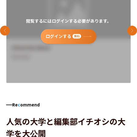
閲覧するにはログインする必要があります。
前のスライド
次
ログインする
無料
University Name
Overview
Re
c
ommend
人気の大学と編集部イチオシの大
学を大公開