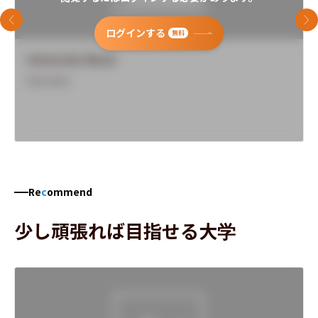
前のスライド
次
ログインする
無料
University Name
Overview
Re
c
ommend
少し頑張れば目指せる大学