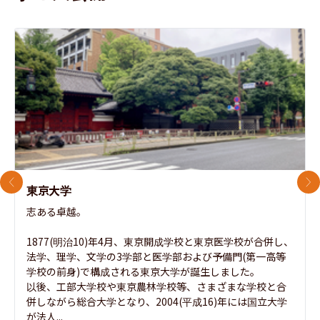
前のスライド
次
東京大学
志ある卓越。

1877(明治10)年4月、東京開成学校と東京医学校が合併し、
法学、理学、文学の3学部と医学部および予備門(第一高等
学校の前身)で構成される東京大学が誕生しました。

以後、工部大学校や東京農林学校等、さまざまな学校と合
併しながら総合大学となり、2004(平成16)年には国立大学
が法人...