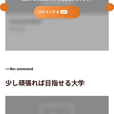
前のスライド
次
ログインする
無料
University Name
Overview
Re
c
ommend
少し頑張れば目指せる大学