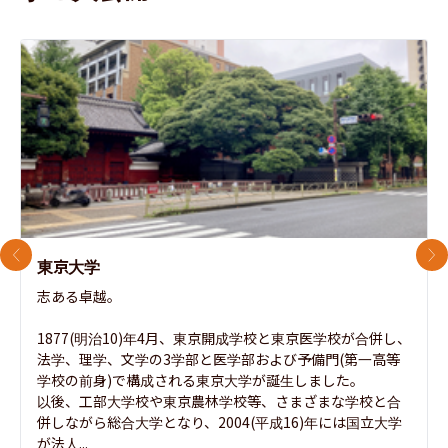
前のスライド
次
東京大学
志ある卓越。

1877(明治10)年4月、東京開成学校と東京医学校が合併し、
法学、理学、文学の3学部と医学部および予備門(第一高等
学校の前身)で構成される東京大学が誕生しました。

以後、工部大学校や東京農林学校等、さまざまな学校と合
併しながら総合大学となり、2004(平成16)年には国立大学
が法人...