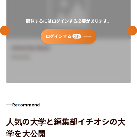
閲覧するにはログインする必要があります。
前のスライド
次
ログインする
無料
University Name
Overview
Re
c
ommend
人気の大学と編集部イチオシの大
学を大公開